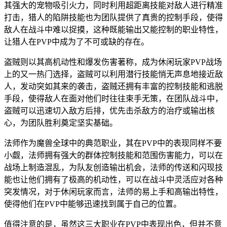
其强大的宠物吸引火力，同时利用超距离技能对敌人进行精准
打击，猎人的陷阱技能也为团队提供了真贵的控制手段，使得
敌人在战斗中难以捉摸，这种既能输出又能控制的职业特性，
让猎人在PVP中成为了不可或缺的存在。
盗贼则以其高机动性和爆发伤害著称，成为休闲玩家PVP战场
上的又一热门选择，盗贼可以利用潜行技能悄无声息地接近敌
人，发动突如其来的袭击，盗贼还拥有丰富的控制技能和逃脱
手段，使得敌人在面对他们时往往束手无策，在团队战斗中，
盗贼可以迅速切入敌方后排，优先击杀敌方的治疗或输出核
心，为团队胜利奠定坚实基础。
法师作为魔兽全球中的典范职业，其在PVP中的表现同样不要
小觑，法师拥有强大的群体控制技能和范围伤害能力，可以在
战场上制造混乱，为队友创造输出机会，法师的传送和闪现技
能也让他们拥有了极高的机动性，可以在战斗中灵活应对各种
突发情况，对于休闲玩家而言，法师的易上手和高输出特性，
使得他们在PVP中能够迅速找到属于自己的位置。
值得注意的是，虽然这三大职业在PVP中表现出色，但并不意