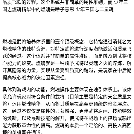
品质飞跃的过程。这个系统并非简单的属性堆砌，而,少年三
国志燃魂精华中的燃魂是啥子意思 少年三国志二星魂
燃魂是武将培养体系里的壹个顶级概念，它特指通过消耗名为
燃魂精华的独特资源，对特定武将进行深度潜能激活和质量飞
跃的经过。这个体系并非简单的属性堆砌，而是触及到武将核
心能力的蜕变。燃魂就是一种赋予武将以灵魂之火的淬炼，解
开其隐藏的力量，实现从量变到质变的跨越，是玩家在中后期
提高核心战力的决定因素途径。
具体到游戏内的功能，燃魂操作主要体现在魂引体系上。该体
系允许玩家对符合条件的武将（目前主要是特定的天金质量女
将）运用燃魂精华，从而将其质量提高至更顶级的暗金层次。
这一经过不仅仅是属性的显著增强，更伴武将原画、技能特效
的焕新，以及最新技能的解开，使武将在战场上的控场或输出
能力获取革命性的提高。燃魂的本质一个定给的、高投入高回
报的英雄晋升通道。