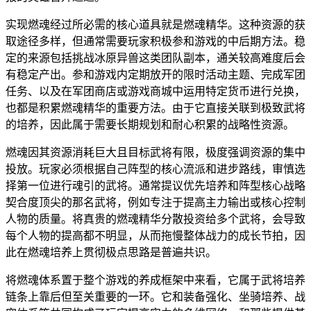
实现燃魂经过所必需的核心道具就是燃魂精华。这种资源的获
取途径多样，但通常需要玩家积极参和游戏的中后期方法。稳
定的来源包括挑战冰原异兽这类团队副本，通关较高难度后会
有稳定产出。参和游戏内定期放开的限时活动主题、完成军团
任务、以及在军团商店或游戏商城中运用特定货币进行兑换，
也都是积累燃魂精华的重要方法。由于它直接关联到极致武将
的培养，因此属于需要长期规划和耐心积累的战略性资源。
燃魂因其资源消耗巨大且目标武将有限，极度强调资源的集中
投放。玩家必须根据自己阵型的核心流派和进步路线，审慎选
择第一位进行魂引的武将。通常提议优先培养和阵型核心战略
契合度顶尖的那名武将，例如专注于提高主力输出或核心控制
人物的质量。将真贵的燃魂精华分散投资给多个武将，会导致
每个人物的提高都不明显，从而拖慢整体战力的成长节拍，因
此在燃魂培养上贯彻极点思路是普遍共识。
将燃魂体系置于整个游戏的养成框架中来看，它属于武将培养
链条上靠后但至关重要的一环。它和装备强化、坐骑培养、战