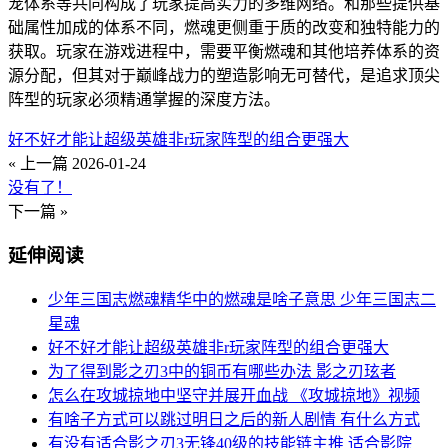
宠体系等共同构成了玩家提高实力的多维网络。和那些提供基
础属性加成的体系不同，燃魂更侧重于质的改变和独特能力的
获取。玩家在游戏进程中，需要平衡燃魂和其他培养体系的资
源分配，但其对于巅峰战力的塑造影响无可替代，是追求顶尖
阵型的玩家必须精通掌握的深度方法。
好不好才能让超级英雄非r玩家阵型的组合更强大
« 上一篇
2026-01-24
没有了！
下一篇 »
延伸阅读
少年三国志燃魂精华中的燃魂是啥子意思 少年三国志二
星魂
好不好才能让超级英雄非r玩家阵型的组合更强大
为了得到影之刃3中的铜币有哪些办法 影之刃玹者
怎么在攻城掠地中坚守并展开血战 《攻城掠地》视频
有啥子方式可以跳过明日之后的新人剧情 有什么方式
有没有适合影之刃3无锋40级的技能链主推 适合影院