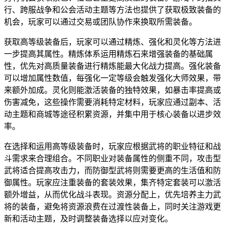
行、跨服战争和公会活动主题等方法也提供了获取极致装备的
机会，玩家可以通过交易或团队协作来换取所需装备。
获取高等级装备后，玩家可以通过精炼、强化和灵化等方法进
一步提高其属性。精炼体系运用精炼石来增强装备的基础属
性，优先对高质量装备进行精炼能最大化战力提高。强化装备
可以增加属性数值，每强化一定等级会触发强化大师效果，带
来额外加成。灵化则能激活装备的独特效果，如暴击率提高或
伤害减免，这些操作需要消耗特定材料，玩家应通过副本、活
动主题和商城等途径积累资源，并集中用于核心装备以进步效
率。
在选择和运用高等级装备时，玩家应根据武将的职业特征和战
斗需求来合理组合。不同职业对装备属性的侧重不同，攻击型
武将适合提高攻击力，而防御型武将则需要更高的生活值和防
御属性。玩家应注重装备的套装效果，集齐特定套装可以激活
额外增益，从而优化战斗表现。资源分配上，优先培养主力武
将的装备，避免将资源浪费在过渡性装备上，同时关注游戏更
新和活动主题，及时调整装备选择以应对变化。