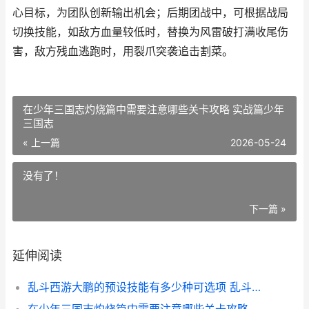
心目标，为团队创新输出机会；后期团战中，可根据战局
切换技能，如敌方血量较低时，替换为风雷破打满收尾伤
害，敌方残血逃跑时，用裂爪突袭追击割菜。
在少年三国志灼烧篇中需要注意哪些关卡攻略 实战篇少年
三国志
« 上一篇
2026-05-24
没有了！
下一篇 »
延伸阅读
乱斗西游大鹏的预设技能有多少种可选项 乱斗西游阵容搭配攻略