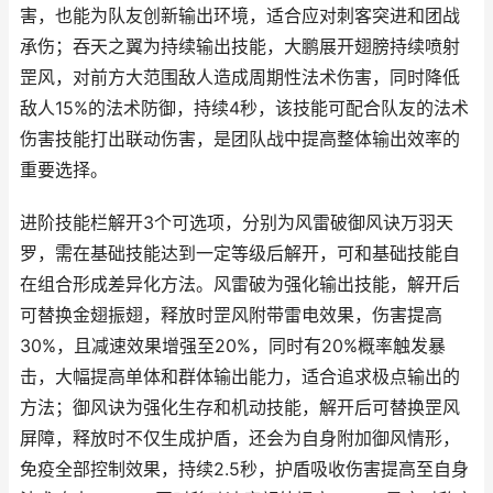
害，也能为队友创新输出环境，适合应对刺客突进和团战
承伤；吞天之翼为持续输出技能，大鹏展开翅膀持续喷射
罡风，对前方大范围敌人造成周期性法术伤害，同时降低
敌人15%的法术防御，持续4秒，该技能可配合队友的法术
伤害技能打出联动伤害，是团队战中提高整体输出效率的
重要选择。
进阶技能栏解开3个可选项，分别为风雷破御风诀万羽天
罗，需在基础技能达到一定等级后解开，可和基础技能自
在组合形成差异化方法。风雷破为强化输出技能，解开后
可替换金翅振翅，释放时罡风附带雷电效果，伤害提高
30%，且减速效果增强至20%，同时有20%概率触发暴
击，大幅提高单体和群体输出能力，适合追求极点输出的
方法；御风诀为强化生存和机动技能，解开后可替换罡风
屏障，释放时不仅生成护盾，还会为自身附加御风情形，
免疫全部控制效果，持续2.5秒，护盾吸收伤害提高至自身