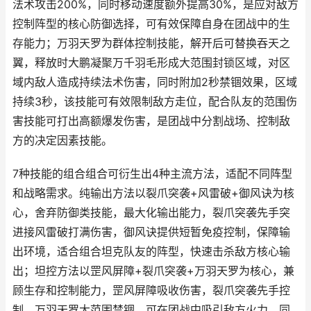
法术攻击200%，同时移动速度额外提高30%，是应对敌方
控制阵型的核心防御选择，可有效保障自身在团战中的生
存能力；万羽天罗为群体控制技能，解开后可替换吞天之
翼，释放时大鹏凝聚万千羽毛形成大范围封锁区域，对区
域内敌人造成持续法术伤害，同时附加2秒禁锢效果，区域
持续3秒，该技能可有效限制敌方走位，配合队友的范围伤
害技能可打出高额爆发伤害，是团战中分割战场、控制敌
方的决定因素技能。
7种技能的组合组合可衍生出4种主流方法，适配不同阵型
和战略需求。纯输出方法以裂爪突袭+风雷破+御风诀为核
心，舍弃防御类技能，最大化输出能力，裂爪突袭先手突
进接风雷破打满伤害，御风诀提供短暂免疫控制，保障输
出环境，适合组合坦克队友的阵型，快速击杀敌方核心输
出；坦控方法以罡风屏障+裂爪突袭+万羽天罗为核心，兼
顾生存和控制能力，罡风屏障吸收伤害，裂爪突袭先手控
制，万羽天罗大范围禁锢，可在团战中吸引敌方火力，同