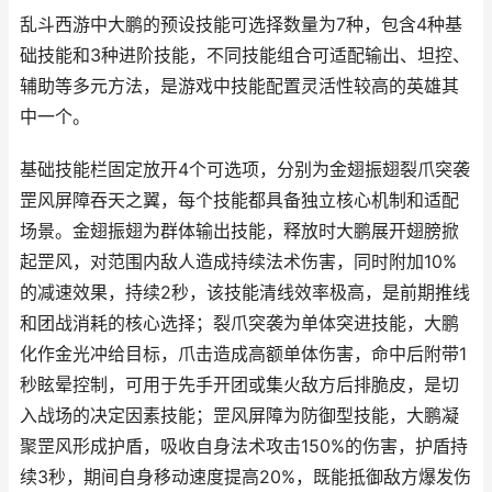
乱斗西游中大鹏的预设技能可选择数量为7种，包含4种基
础技能和3种进阶技能，不同技能组合可适配输出、坦控、
辅助等多元方法，是游戏中技能配置灵活性较高的英雄其
中一个。
基础技能栏固定放开4个可选项，分别为金翅振翅裂爪突袭
罡风屏障吞天之翼，每个技能都具备独立核心机制和适配
场景。金翅振翅为群体输出技能，释放时大鹏展开翅膀掀
起罡风，对范围内敌人造成持续法术伤害，同时附加10%
的减速效果，持续2秒，该技能清线效率极高，是前期推线
和团战消耗的核心选择；裂爪突袭为单体突进技能，大鹏
化作金光冲给目标，爪击造成高额单体伤害，命中后附带1
秒眩晕控制，可用于先手开团或集火敌方后排脆皮，是切
入战场的决定因素技能；罡风屏障为防御型技能，大鹏凝
聚罡风形成护盾，吸收自身法术攻击150%的伤害，护盾持
续3秒，期间自身移动速度提高20%，既能抵御敌方爆发伤