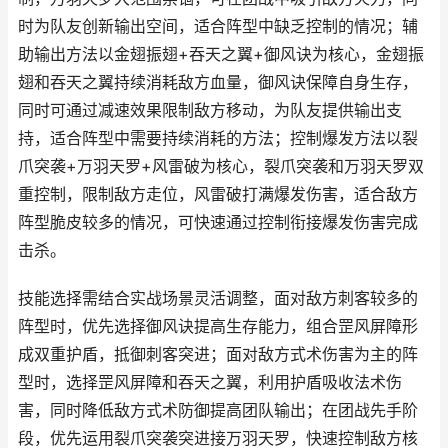
时为队友创新输出空间，适合阵型中缺乏控制的情况；辅
助输出方法以金翅振翅+吞天之翼+御风诀为核心，金翅振
翅和吞天之翼持续消耗敌方血量，御风诀保障自身生存，
同时可通过减速效果限制敌方移动，为队友提供输出支
持，适合阵型中需要持续消耗的方法；控制爆发方法以裂
爪突袭+万羽天罗+风雷破为核心，裂爪突袭和万羽天罗双
重控制，限制敌方走位，风雷破打满爆发伤害，适合敌方
阵型脆皮较多的情况，可快速通过控制衔接爆发伤害完成
击杀。
技能选择需结合实战场景灵活调整，面对敌方刺客较多的
阵型时，优先选择御风诀提高生存能力，组合罡风屏障形
成双重护盾，抵御刺客突进；面对敌方式术伤害为主的阵
型时，选择罡风屏障和吞天之翼，利用护盾吸收法术伤
害，同时降低敌方式术防御提高团队输出；在团战先手阶
段，优先运用裂爪突袭突进接万羽天罗，快速控制敌方核