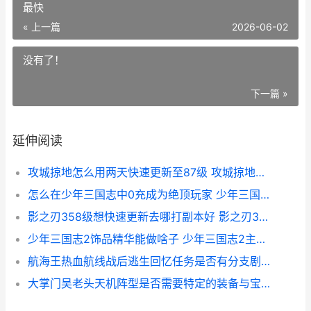
最快
« 上一篇
2026-06-02
没有了！
下一篇 »
延伸阅读
攻城掠地怎么用两天快速更新至87级 攻城掠地怎么用电话登录
怎么在少年三国志中0充成为绝顶玩家 少年三国怎么升级最快
影之刃358级想快速更新去哪打副本好 影之刃358级后怎么升级
少年三国志2饰品精华能做啥子 少年三国志2主角服装
航海王热血航线战后逃生回忆任务是否有分支剧情 航海王热血航线官网
大掌门吴老头天机阵型是否需要特定的装备与宝物 大掌门2吴老头缘分