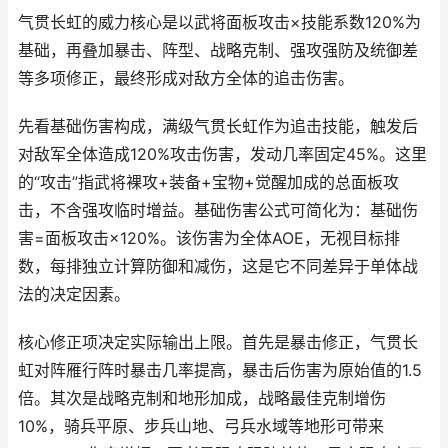
气贯长虹的威力核心是以武将面板攻击×技能系数120%为
基础，再叠加暴击、阵型、战略克制、强攻强防及统御差
等多项修正，最终形成对敌方全体的追击伤害。
先看基础伤害构成，满级气贯长虹作为追击技能，触发后
对敌军全体造成120%攻击伤害，发动几率固定45%。这里
的“攻击”指武将裸攻+装备+宝物+觉醒加成的总面板攻
击，不含强攻临时增益。基础伤害公式可简化为：基础伤
害=面板攻击×120%。该伤害为全体AOE，无视目标排
数，每排独立计算防御和减伤，这是它不同差异于单体战
法的决定因素。
核心修正项决定实际输出上限。首先是暴击修正，气贯长
虹对阵雁行阵时暴击几率提高，暴击后伤害为原始值的1.5
倍。其次是战略克制和地形加成，战略最佳克制增伤
10%，骑兵平原、步兵山地、弓兵水域等地形可带来