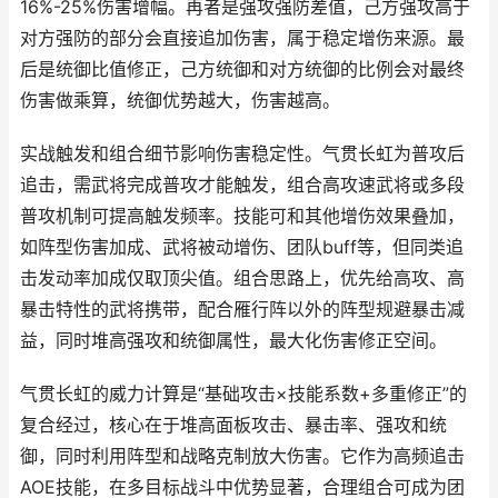
16%-25%伤害增幅。再者是强攻强防差值，己方强攻高于
对方强防的部分会直接追加伤害，属于稳定增伤来源。最
后是统御比值修正，己方统御和对方统御的比例会对最终
伤害做乘算，统御优势越大，伤害越高。
实战触发和组合细节影响伤害稳定性。气贯长虹为普攻后
追击，需武将完成普攻才能触发，组合高攻速武将或多段
普攻机制可提高触发频率。技能可和其他增伤效果叠加，
如阵型伤害加成、武将被动增伤、团队buff等，但同类追
击发动率加成仅取顶尖值。组合思路上，优先给高攻、高
暴击特性的武将携带，配合雁行阵以外的阵型规避暴击减
益，同时堆高强攻和统御属性，最大化伤害修正空间。
气贯长虹的威力计算是“基础攻击×技能系数+多重修正”的
复合经过，核心在于堆高面板攻击、暴击率、强攻和统
御，同时利用阵型和战略克制放大伤害。它作为高频追击
AOE技能，在多目标战斗中优势显著，合理组合可成为团