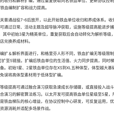
的收归和解析扩编，通过重复获取同名铁血单位、更新协议控制
现铁血编制扩容和战力提高。
关普通战役7-6后放开，以此开始铁血单位收归和养成体系。收
可通过日常、活动主题及超导脉冲获取，设施等级提高能进步捕
星，其中初始3星为精英单位，重复获取后会自动转化为解析等级
店兑换养成材料。
编扩＆解析界面进行，和格里芬人形不同，铁血扩编无等级限制
可扩至5链接。扩编后铁血单位的生活值、火力同步提高，同时
。初始1星、2星铁血单位存在XS到XL五种体型，体型越大基
免误将高体型素材用于低体型扩编。
等级提高可通过融合演习获取急速成长存储碟，或直接投入战斗
合演习的解密算法练习。以太开发可提高铁血单位星级至5星，
是铁血梯队的核心增益，在协议控制中心研发，可反复运用，优
资源消耗并适配多场景作战。