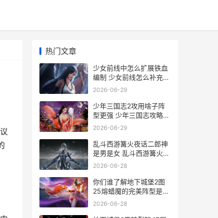
热门文章
少女前线中怎么扩展铁血
编制 少女前线怎么补充人
形的弹药和口粮
2026-06-29
少年三国志2攻用啥子阵
型更强 少年三国志攻略蜀
国
2026-06-29
议
乱斗西游篝火夜话二郎神
的
是男是女 乱斗西游篝火夜
话
2026-06-28
你们谁了解地下城堡2图
25熔蜡魔的完美阵型是啥
子 你可知道地下是什么样
2026-06-28
的吗