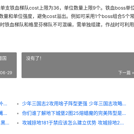
单支铁血梯队cost上限为36，单位数量上限9个。铁血boss单
数量和单位强度，避免cost溢出。例如可采用1个boss组合5个
时铁血梯队和格里芬梯队不可混编，需单独组建，作战时可利用
蜀国
没有了！
-06-29
下一篇 
少女前线中怎么扩展铁血编制 少女前线怎么补充人形的弹药和口粮
少年三国志2攻用啥子阵型更强 少年三国志攻略蜀国
乱斗西游篝火夜话二郎神是男是女 乱斗西游篝火夜话
你们谁了解地下城堡2图25熔蜡魔的完美阵型是啥子 你可知道地下是什么样的吗
地下城堡2黑暗裂隙47层有多难度 地下城堡2黑暗裂隙在哪
攻城掠地181于禁应该怎么建立优势 攻城掠地258于禁副本怎么过