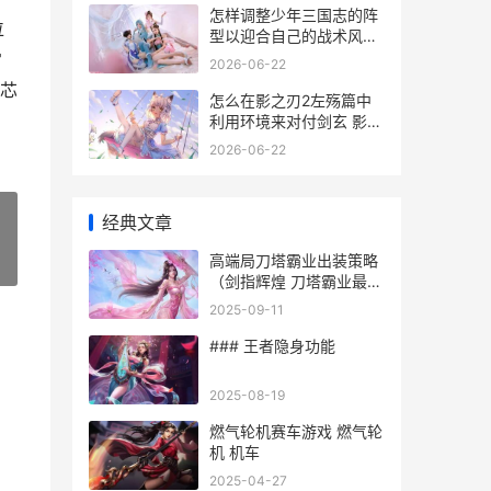
怎样调整少年三国志的阵
位
型以迎合自己的战术风格
少年怎么设置铃声
常
2026-06-22
芯
怎么在影之刃2左殇篇中
利用环境来对付剑玄 影之
刃2新手攻略
2026-06-22
经典文章
高端局刀塔霸业出装策略
»
（剑指辉煌 刀塔霸业最新
强势阵容
2025-09-11
### 王者隐身功能
2025-08-19
燃气轮机赛车游戏 燃气轮
机 机车
2025-04-27