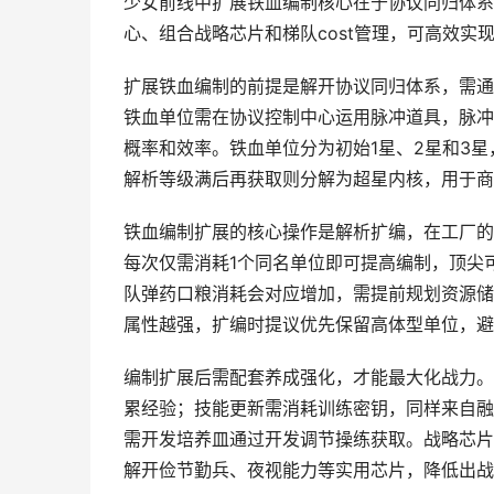
少女前线中扩展铁血编制核心在于协议同归体系
心、组合战略芯片和梯队cost管理，可高效实
扩展铁血编制的前提是解开协议同归体系，需通
铁血单位需在协议控制中心运用脉冲道具，脉冲
概率和效率。铁血单位分为初始1星、2星和3
解析等级满后再获取则分解为超星内核，用于商
铁血编制扩展的核心操作是解析扩编，在工厂的
每次仅需消耗1个同名单位即可提高编制，顶尖
队弹药口粮消耗会对应增加，需提前规划资源储备
属性越强，扩编时提议优先保留高体型单位，避
编制扩展后需配套养成强化，才能最大化战力。
累经验；技能更新需消耗训练密钥，同样来自融
需开发培养皿通过开发调节操练获取。战略芯片
解开俭节勤兵、夜视能力等实用芯片，降低出战