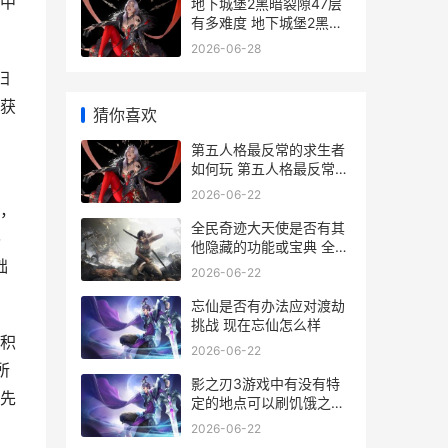
中
地下城堡2黑暗裂隙47层
有多难度 地下城堡2黑暗
裂隙在哪
2026-06-28
归
获
猜你喜欢
，
第五人格最反常的求生者
如何玩 第五人格最反常的
角色
2026-06-22
，
全民奇迹大天使是否有其
梯
他隐藏的功能或宝典 全民
础
奇迹大天使武器十三介得
2026-06-22
多少钱
忘仙是否有办法应对渡劫
挑战 现在忘仙怎么样
积
2026-06-22
所
影之刃3游戏中有没有特
先
定的地点可以刷饥饿之魔
腹 影之刃3 bwiki
2026-06-22