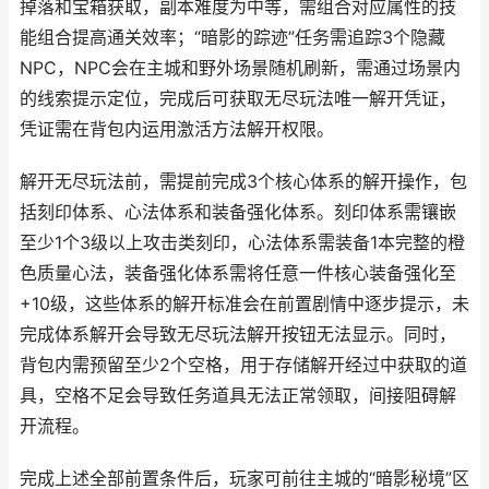
掉落和宝箱获取，副本难度为中等，需组合对应属性的技
能组合提高通关效率；“暗影的踪迹”任务需追踪3个隐藏
NPC，NPC会在主城和野外场景随机刷新，需通过场景内
的线索提示定位，完成后可获取无尽玩法唯一解开凭证，
凭证需在背包内运用激活方法解开权限。
解开无尽玩法前，需提前完成3个核心体系的解开操作，包
括刻印体系、心法体系和装备强化体系。刻印体系需镶嵌
至少1个3级以上攻击类刻印，心法体系需装备1本完整的橙
色质量心法，装备强化体系需将任意一件核心装备强化至
+10级，这些体系的解开标准会在前置剧情中逐步提示，未
完成体系解开会导致无尽玩法解开按钮无法显示。同时，
背包内需预留至少2个空格，用于存储解开经过中获取的道
具，空格不足会导致任务道具无法正常领取，间接阻碍解
开流程。
完成上述全部前置条件后，玩家可前往主城的“暗影秘境”区