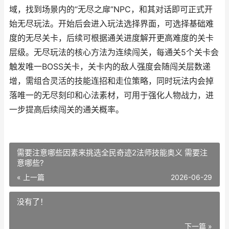
域，找到场景内的“无尽之扉”NPC，和其对话即可正式开
始无尽玩法。开始后会进入玩法选择界面，可选择基础难
度的无尽关卡，后续可根据通关进度解开更高难度的关卡
层级。无尽玩法的核心方法为连续闯关，每通关5个关卡会
触发唯一BOSS关卡，关卡内的敌人强度会随闯关层数递
增，需组合灵活的技能连招和走位策略，同时玩法内会掉
落唯一的无尽刻印和心法素材，可用于强化人物战力，进
一步提高后续闯关的通关概率。
需要注意哪些因素来挑选全民奇迹2法师技能奥义 需要注
意哪些?
« 上一篇
2026-06-29
没有了！
下一篇 »