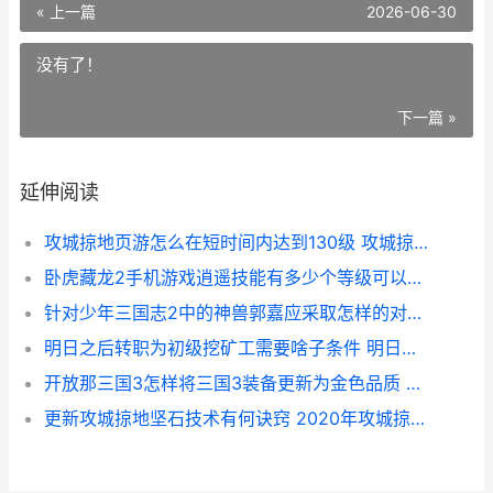
« 上一篇
2026-06-30
没有了！
下一篇 »
延伸阅读
攻城掠地页游怎么在短时间内达到130级 攻城掠地网页
卧虎藏龙2手机游戏逍遥技能有多少个等级可以达到 卧虎藏龙2官网
针对少年三国志2中的神兽郭嘉应采取怎样的对策 少年三国志最新玩法
明日之后转职为初级挖矿工需要啥子条件 明日之后转职视频
开放那三国3怎样将三国3装备更新为金色品质 放开那三国3国家
更新攻城掠地坚石技术有何诀窍 2020年攻城掠地新手升级攻略