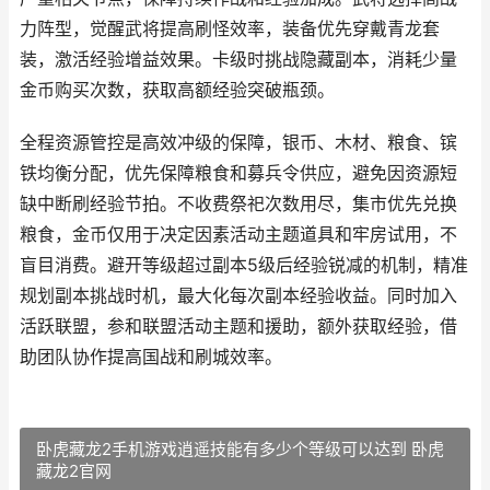
力阵型，觉醒武将提高刷怪效率，装备优先穿戴青龙套
装，激活经验增益效果。卡级时挑战隐藏副本，消耗少量
金币购买次数，获取高额经验突破瓶颈。
全程资源管控是高效冲级的保障，银币、木材、粮食、镔
铁均衡分配，优先保障粮食和募兵令供应，避免因资源短
缺中断刷经验节拍。不收费祭祀次数用尽，集市优先兑换
粮食，金币仅用于决定因素活动主题道具和牢房试用，不
盲目消费。避开等级超过副本5级后经验锐减的机制，精准
规划副本挑战时机，最大化每次副本经验收益。同时加入
活跃联盟，参和联盟活动主题和援助，额外获取经验，借
助团队协作提高国战和刷城效率。
卧虎藏龙2手机游戏逍遥技能有多少个等级可以达到 卧虎
藏龙2官网