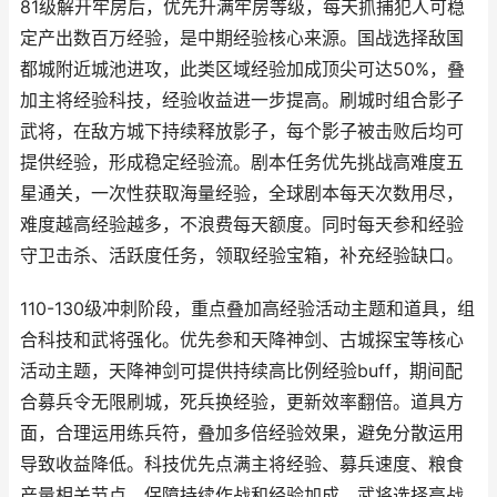
81级解开牢房后，优先升满牢房等级，每天抓捕犯人可稳
定产出数百万经验，是中期经验核心来源。国战选择敌国
都城附近城池进攻，此类区域经验加成顶尖可达50%，叠
加主将经验科技，经验收益进一步提高。刷城时组合影子
武将，在敌方城下持续释放影子，每个影子被击败后均可
提供经验，形成稳定经验流。剧本任务优先挑战高难度五
星通关，一次性获取海量经验，全球剧本每天次数用尽，
难度越高经验越多，不浪费每天额度。同时每天参和经验
守卫击杀、活跃度任务，领取经验宝箱，补充经验缺口。
110-130级冲刺阶段，重点叠加高经验活动主题和道具，组
合科技和武将强化。优先参和天降神剑、古城探宝等核心
活动主题，天降神剑可提供持续高比例经验buff，期间配
合募兵令无限刷城，死兵换经验，更新效率翻倍。道具方
面，合理运用练兵符，叠加多倍经验效果，避免分散运用
导致收益降低。科技优先点满主将经验、募兵速度、粮食
产量相关节点，保障持续作战和经验加成。武将选择高战