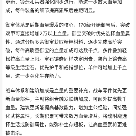
更新、锻造和兵器强化同步进行，能进一步放大血量加
成，每件装备的细节提高累积后差距明显。
御宝体系是后期血量爆发的核心，170级开始御宝后，突破
双甲可直接增加2万以上血量。御宝突破时优先选择血量属
性，通过分解多余御宝获取精粹材料，逐步完成高阶突
破，每件高质量御宝的血量加成可达数千点，多件叠加轻
松拉高血量上限。宝石镶嵌同样决定因素，装备上镶嵌高
等级生活宝石，优先护甲和戒指部位，单件可增加上千血
量，进一步强化生存能力。
战车体系和建筑加成是血量的重要补充，战车零件优先更
新血量部件，主副将组合触发联结加成，可额外提高数千
血量。建筑更新能提高基数能力，增加主公经验，间接强
化武将属性，长期积累可带来数万血量增益。将魂附魔选
择生活或防御属性，能弥补生存短板，让高血量武将更难
被击杀。