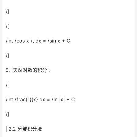
\]
\[
\int \cos x \, dx = \sin x + C
\]
5. |天然对数的积分|：
\[
\int \frac{1}{x} dx = \ln |x| + C
\]
| 2.2 分部积分法