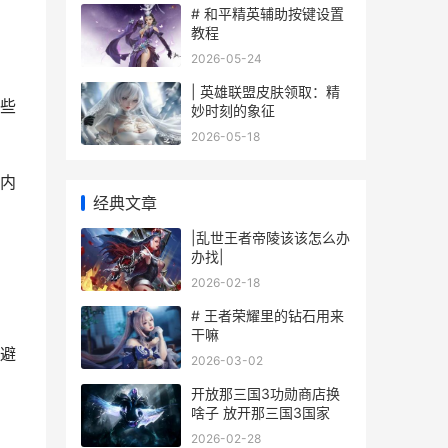
# 和平精英辅助按键设置
教程
2026-05-24
| 英雄联盟皮肤领取：精
些
妙时刻的象征
2026-05-18
内
经典文章
|乱世王者帝陵该该怎么办
办找|
2026-02-18
# 王者荣耀里的钻石用来
干嘛
避
2026-03-02
开放那三国3功勋商店换
啥子 放开那三国3国家
2026-02-28