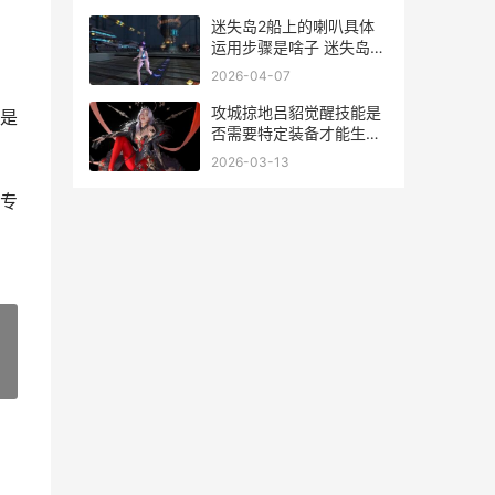
迷失岛2船上的喇叭具体
运用步骤是啥子 迷失岛二
周目攻略船票
2026-04-07
攻城掠地吕貂觉醒技能是
是
否需要特定装备才能生效
攻城掠地吕蒙
2026-03-13
专
»