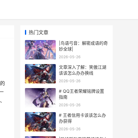
热门文章
|鸟语弓音：解密成语的奇
妙全球|
2026-05-26
文章深入了解：笑傲江湖
该该怎么办办换线
2026-05-26
的
# QQ王者荣耀铭牌设置
一
指南
、
2026-05-26
# 王者信用卡该该怎么办
办获得
2026-05-26