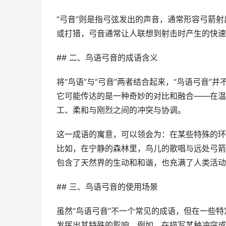
“弓音”则是指弓弦发出的声音，通常形容弓箭
或打猎，弓音通常让人联想到射击时产生的快速
## 二、鸟语弓音的成语含义
将“鸟语”与“弓音”两者结合起来，“鸟语弓音
它可能传达的是一种奇妙的对比和融合——在温
工、柔和与刚烈之间的冲突与协调。
这一成语的寓意，可以领会为：在某些特殊的环
比如，在宁静的森林里，鸟儿的歌唱与远处弓箭
包含了天然界的生动和和谐，也充满了人类活动
## 三、鸟语弓音的使用场景
虽然“鸟语弓音”不一个常见的成语，但在一些
发挥出其特殊的影响。例如，在描写某种冲突或