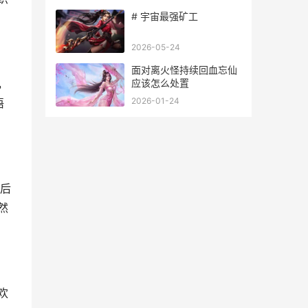
# 宇宙最强矿工
2026-05-24
面对离火怪持续回血忘仙
应该怎么处置
，
2026-01-24
语
后
然
欢