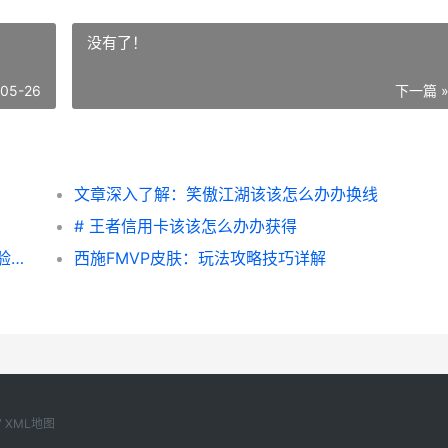
没有了！
-05-26
下一篇 
文章深入了解：笑傲江湖该该怎么办办换线
# 王者信用卡该该怎么办办获得
|路特斯和平精英该该怎么办办样：性能、体验及玩法解析|
西施FMVP皮肤：玩法攻略技巧详解
7
XML地图