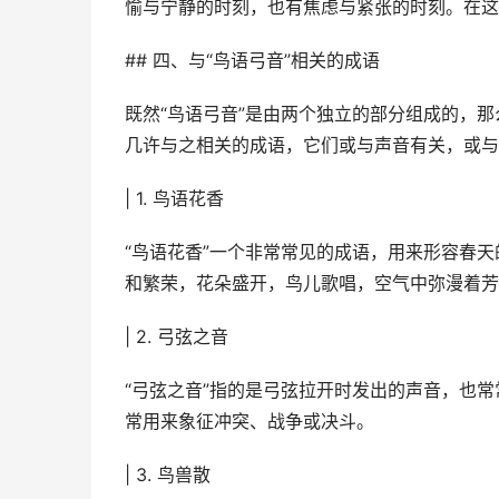
愉与宁静的时刻，也有焦虑与紧张的时刻。在这
## 四、与“鸟语弓音”相关的成语
既然“鸟语弓音”是由两个独立的部分组成的，
几许与之相关的成语，它们或与声音有关，或与
| 1. 鸟语花香
“鸟语花香”一个非常常见的成语，用来形容春
和繁荣，花朵盛开，鸟儿歌唱，空气中弥漫着芳
| 2. 弓弦之音
“弓弦之音”指的是弓弦拉开时发出的声音，也
常用来象征冲突、战争或决斗。
| 3. 鸟兽散