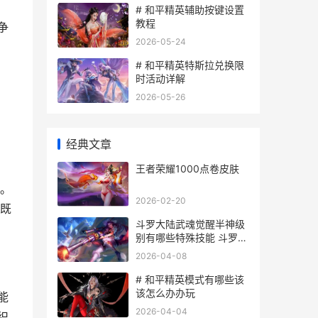
# 和平精英辅助按键设置
教程
争
2026-05-24
# 和平精英特斯拉兑换限
时活动详解
2026-05-26
，
经典文章
王者荣耀1000点卷皮肤
。
2026-02-20
既
斗罗大陆武魂觉醒半神级
别有哪些特殊技能 斗罗大
陆武魂觉醒破解版下载
2026-04-08
# 和平精英模式有哪些该
该怎么办办玩
能
2026-04-04
织