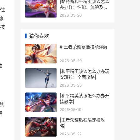
|路特斯和平精英该该怎么
办办样：性能、体验及玩
往
法解析|
2026-05-26
象
技
猜你喜欢
# 王者荣耀复活技能详解
2026-05-20
独
|和平精英该该怎么办办玩
安琪拉：全面攻略|
2026-05-23
|和平精英该该怎么办办开
挂教学|
然
2026-05-19
春
|王者荣耀钻石局速推攻
略|
2026-05-22