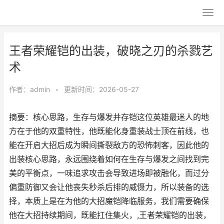
王者荣耀铠的出装，破晓之刃的杀戮艺
术
作者：
admin
•
更新时间：2026-05-27
摘要：核心思路，生存与爆发并存铠这位英雄最迷人的地
方在于他的双重特性，他既能化身重装战士顶在前线，也
能在开启大招后成为瞬间撕裂敌方的恐怖刺客，因此他的
出装核心思路，永远围绕着如何在生存与爆发之间找到完
美的平衡点，一味追求攻击会导致进场即被融化，而过分
偏重防御又会让他丧失秒杀后排的威慑力，所以装备的选
择，本质上是在为他的大招魔铠降临服务，我们需要确保
他在大招持续期间，既能扛住集火，,王者荣耀铠的出装，