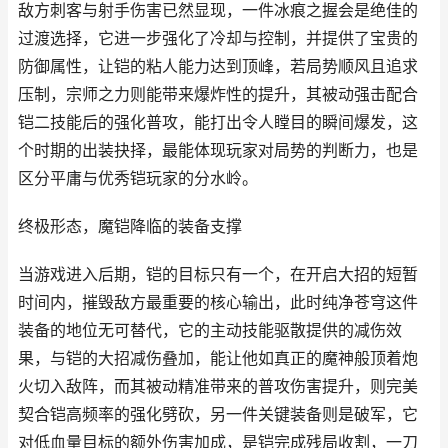
敌方刺客与射手伤害已然显现，一件冰痕之握会是绝佳的
过渡选择，它进一步强化了冷却与控制，并提供了宝贵的
防御属性，让铠的粘人能力达到顶峰，若局势顺风且追求
压制，宗师之力则能带来爆炸性的提升，其被动强击配合
铠二技能后的强化普攻，能打出令人瞠目的瞬间爆发，这
个时期的出装抉择，最能体现玩家对局势的判断力，也是
区分平庸与优秀铠玩家的分水岭。
终极形态，魔铠降临的装备支撑
当游戏进入后期，铠的目标只有一个，在开启大招的短暂
时间内，摧毁敌方最重要的核心输出，此时纯净苍穹这件
装备的地位无可替代，它的主动技能驱散提供的减伤效
果，与铠的大招减伤叠加，能让他如真正的魔神般顶着炮
火切入敌阵，而其被动精准带来的普攻伤害提升，则完美
契合铠高频率的强化劈砍，另一件关键装备则是破军，它
对低血量目标的额外伤害加成，是铠完成残局收割，一刀