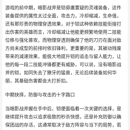
游戏的前中期，暗影战斧是铠毋庸置疑的灵魂装备，这件
装备提供的属性太过全面，攻击力，冷却缩减，生命值，
还有那珍贵的物理穿透效果，对于铠这种依赖技能衔接打
出伤害的英雄而言，冷却缩减让他能更频繁地使用二技能
位移与强化普攻，而物理穿透则确保了他的刀刃在面对敌
方尚未成型的前排时依旧锋利，更重要的是，其被动残废
带来的减速效果，能极大地提升铠的追击与留人能力，让
他的每一段二技能冲锋都更有威胁，可以说，没有暗影战
斧的铠，如同失去了獠牙的猛兽，无论后续装备如何华
丽，其基础伤害都会大打折扣。
中期抉择，防御与攻击的十字路口
当暗影战斧握在手中后，铠便面临着一次关键的选择，是
继续提升攻击以追求极致的秒杀快感，还是补充防御以确
保团战的存活，这通常取决于敌方阵容与当下的局势，若