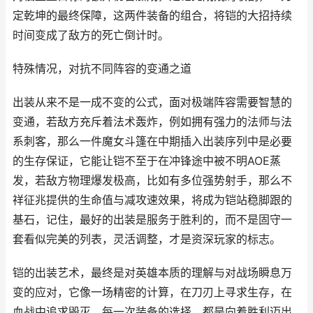
定乾坤的最终保障，这两件装备的组合，将铠的大招持续
时间变成了敌方的死亡倒计时。
特殊情况，对抗不同阵容的变通之道
出装从来不是一成不变的公式，面对极端阵容需要智慧的
变通，若敌方充斥着法术轰炸，例如拥有强力的法师与法
系刺客，那么一件魔女斗篷在中期插入出装序列中是必要
的生存保证，它能让铠不至于在冲锋途中被不明AOE蒸
发，若敌方物理爆发极高，比如有多位强势射手，那么不
祥征兆提供的生命值与减攻速效果，将成为铠站稳脚跟的
基石，记住，最好的出装是服务于胜利的，而不是固守一
套看似完美的列表，灵活调整，才是资深玩家的标志。
铠的出装艺术，最终是对英雄本质的理解与对战场瞬息万
变的应对，它像一场精密的计算，在刀刃上寻求生存，在
血战中追求毁灭，每一次装备的选择，都是向着胜利迈出