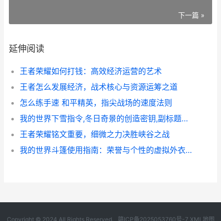
下一篇 »
延伸阅读
王者荣耀如何打钱：高效经济运营的艺术
王者怎么发展经济，战术核心与资源运筹之道
怎么练手速 和平精英，指尖战场的速度法则
我的世界下雪指令,冬日奇景的创造密钥,副标题为雪域幻境的指令奥秘
王者荣耀铭文重要，细微之力决胜峡谷之战
我的世界斗篷使用指南：荣誉与个性的虚拟外衣，附实战技巧解析
Copyright © 2024 All Rights Reserved.
赣ICP备2025053760号-7
XML地图