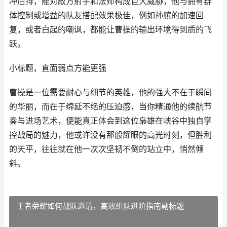
冲后排，能对敌方射手和法师构成巨大威胁，他与拥有群
体控制或增益的队友搭配效果极佳，例如孙膑的加速回
复，或者白起的嘲讽，都能让曹操的输出环境得到质的飞
跃。
小标题，直面弱点方能更强
曹操是一位需要耐心与细节的英雄，他的强大不在于瞬间
的华丽，而在于绵延不绝的压迫感，当你精通他的续航节
奏与进场艺术，便能真正体会到这位枭雄在峡谷中独自掌
控战局的魅力，他或许没有那般耀眼的高光时刻，但胜利
的天平，往往就在他一次次坚韧不倒的站立中，悄然倾
斜。
王者荣耀如何战队邀请，高效组队进阶指南副标题