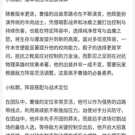
随着版本更迭，曹操的出装思路也在不断演变，他既能扮
演传统的半肉战士，凭借暗影战斧和冰痕之握打出控制与
持续伤害，也能在特定阵容中，选择纯净苍穹与血魔之
怒，将生存与爆发提升到新的高度，面对多坦克阵容，一
件末世便能显著提升他的绞肉能力，鞋子的选择更是学
问，抵抗之靴是应对控制的万金油，而影忍之足则在对抗
物理英雄时效果卓著，他的出装并非一成不变，需要玩家
根据敌方阵容灵活调整，这是高手曹操的必备素养。
小标题，阵容搭配与战术定位
在团队中，曹操的定位非常灵活，他可以作为强势的边路
带线点，利用高续航不断施加压力，迫使对手分兵防守，
在团战中，他并非先手开团的莽夫，而是后手进场切割战
场的最佳人选，等待敌方关键控制交出后，他开启大招直