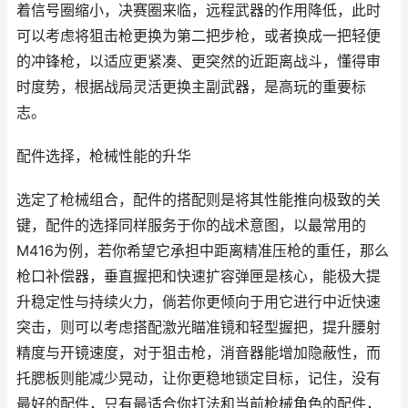
着信号圈缩小，决赛圈来临，远程武器的作用降低，此时
可以考虑将狙击枪更换为第二把步枪，或者换成一把轻便
的冲锋枪，以适应更紧凑、更突然的近距离战斗，懂得审
时度势，根据战局灵活更换主副武器，是高玩的重要标
志。
配件选择，枪械性能的升华
选定了枪械组合，配件的搭配则是将其性能推向极致的关
键，配件的选择同样服务于你的战术意图，以最常用的
M416为例，若你希望它承担中距离精准压枪的重任，那么
枪口补偿器，垂直握把和快速扩容弹匣是核心，能极大提
升稳定性与持续火力，倘若你更倾向于用它进行中近快速
突击，则可以考虑搭配激光瞄准镜和轻型握把，提升腰射
精度与开镜速度，对于狙击枪，消音器能增加隐蔽性，而
托腮板则能减少晃动，让你更稳地锁定目标，记住，没有
最好的配件，只有最适合你打法和当前枪械角色的配件，