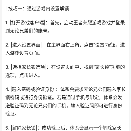
| 技巧一：通过游戏内设置解锁
1. |打开游戏客户端|：首先，启动王者荣耀游戏游戏并登录
到无论兄弟们的账号。
2. |进入设置界面|：在主界面右上角，点击“设置”按钮，进
入游戏设置页面。
3. |选择家长锁选项|：在设置页面中，找到“家长锁”功能的
选项，点击进入。
4. |输入密码或验证身份|：体系会要求无论兄弟们输入家长
锁密码或进行身份验证。若是通过手机号绑定，体系会发
送验证码到无论兄弟们的手机，输入验证码即可进行身份
验证。
5. |解除家长锁|：成功验证后，体系会显示一个解除家长