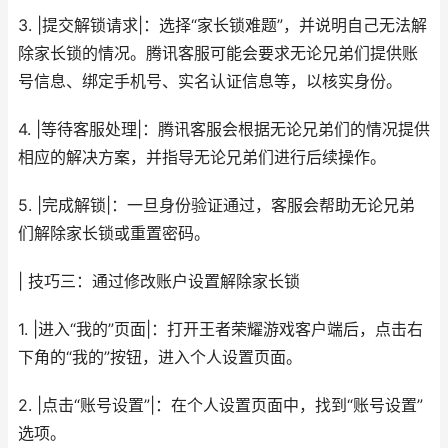
3. |提交解锁请求|：选择“家长锁难题”，并说明自己无法解
除家长锁的情况。腾讯客服可能会要求无论兄弟们提供账
号信息、绑定手机号、实名认证信息等，以核实身份。
4. |等待客服处理|：腾讯客服会根据无论兄弟们的情况提供
相应的解决方案，并指导无论兄弟们进行后续操作。
5. |完成解锁|：一旦身份验证通过，客服会帮助无论兄弟
们解除家长锁或重置密码。
| 技巧三：通过修改账户设置解除家长锁
1. |进入“我的”页面|：打开王者荣耀游戏客户端后，点击右
下角的“我的”按钮，进入个人设置页面。
2. |点击“账号设置”|：在个人设置页面中，找到“账号设置”
选项。