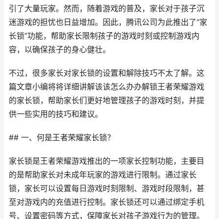
引了大量玩家。然而，随着游戏的普及，家长对于孩子沉
迷游戏的担忧也日益增加。因此，腾讯公司为此推出了“家
长锁”功能，帮助家长限制孩子的游戏时刻或控制游戏内
容，以确保孩子的身心健壮。
不过，很多家长对家长锁的设置和解除技巧不太了解。这
篇文章小编将将详细讲解该该怎么办办解锁王者荣耀游戏
的家长锁，帮助家长们更好地管理孩子的游戏时刻，并提
供一些实用的技巧和建议。
## 一、何是王者荣耀家长锁？
家长锁是王者荣耀游戏推出的一项家长控制功能，主要目
的是帮助家长对未成年玩家的游戏进行限制。通过家长
锁，家长可以设置每日游戏时刻限制、游戏时段限制，甚
至对游戏内的充值进行控制。家长锁还可以通过绑定手机
号、设置密码等方式，保障家长对孩子游戏行为的管理。