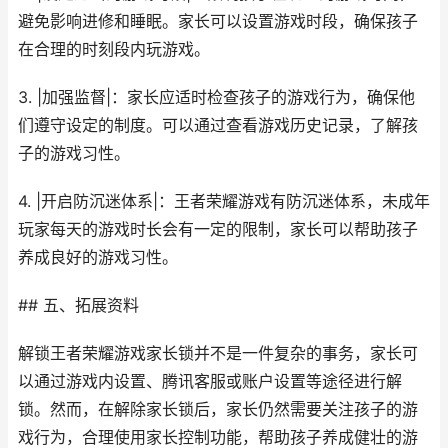
避免影响进修和睡眠。家长可以设置游戏时段，确保孩子
在合理的时刻段内玩游戏。
3. |加强监督|：家长应适时检查孩子的游戏行为，确保他
们遵守设定的制度。可以通过查看游戏历史记录，了解孩
子的游戏习性。
4. |开启防沉迷体系|：王者荣耀游戏有防沉迷体系，未成年
玩家每天的游戏时长会有一定的限制，家长可以帮助孩子
养成良好的游戏习性。
## 五、拓展资料
解锁王者荣耀游戏家长锁并不是一件复杂的事务，家长可
以通过游戏内设置、腾讯客服或账户设置等途径进行解
锁。然而，在解除家长锁后，家长仍然需要关注孩子的游
戏行为，合理使用家长控制功能，帮助孩子养成健壮的游