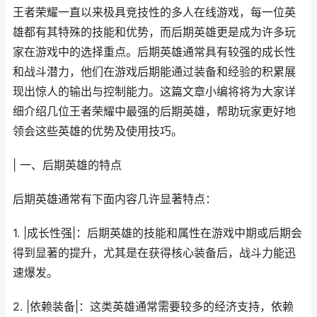
王者荣耀一直以来极具竞技性的多人在线游戏，每一位英
雄都有其特殊的技能和优势，而后期英雄更是成为许多玩
家在游戏中的选择重点。后期英雄通常具有较强的成长性
和战斗潜力，他们在游戏后期能通过装备和经验的积累展
现出惊人的输出与控制能力。这篇文章小编将将为大家详
细介绍几位王者荣耀中最强的后期英雄，帮助玩家更好地
领会这些英雄的优势及使用技巧。
| 一、后期英雄的特点
后期英雄通常有下面内容几许显著特点：
1. |成长性强|：后期英雄的技能和属性在游戏中期或后期会
得到显著的提升，尤其是在获得核心装备后，战斗力能迅
速爆发。
2. |依赖装备|：这类英雄通常需要较多的经济支持，依赖