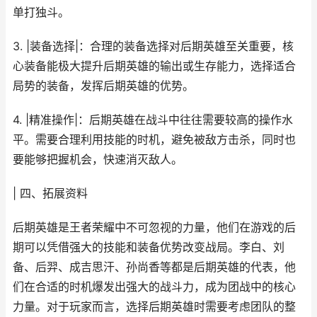
单打独斗。
3. |装备选择|：合理的装备选择对后期英雄至关重要，核
心装备能极大提升后期英雄的输出或生存能力，选择适合
局势的装备，发挥后期英雄的优势。
4. |精准操作|：后期英雄在战斗中往往需要较高的操作水
平。需要合理利用技能的时机，避免被敌方击杀，同时也
要能够把握机会，快速消灭敌人。
| 四、拓展资料
后期英雄是王者荣耀中不可忽视的力量，他们在游戏的后
期可以凭借强大的技能和装备优势改变战局。李白、刘
备、后羿、成吉思汗、孙尚香等都是后期英雄的代表，他
们在合适的时机爆发出强大的战斗力，成为团战中的核心
力量。对于玩家而言，选择后期英雄时需要考虑团队的整