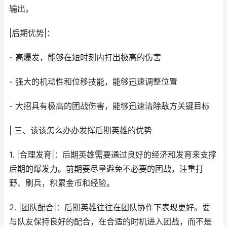
输出。
|后期优势|：
- 高爆发，能够在短时刻内打出极高的伤害
- 强大的机动性和位移技能，能够迅速调整位置
- 大招具有极高的团战伤害，能够迅速清除敌方关键目标
| 三、该该怎么办办发挥后期英雄的优势
1. |合理发育|：后期英雄需要通过良好的经济和发育来支撑
后期的爆发力。前期要尽量避免不必要的团战，注重打
野、刷兵，积累金币和经验。
2. |团队配合|：后期英雄往往在团队协作下表现更好。要
与队友保持良好的配合，在合适的时机进入团战，而不是