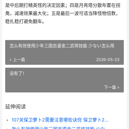
是中后期打精英怪的决定因素；四是月亮塔分散布置在拐
角，减速效果最大化；五是最后一波可适当降怪物倍数，
稳扎稳打避免翻车。
怎么有效使用少年三国志鎏金二武将技能 少ない怎么用
« 上一篇
2026-05-23
没有了！
下一篇 »
延伸阅读
107关保卫萝卜2需要注意哪些诀窍 保卫萝卜2第107关攻略图水晶萝卜