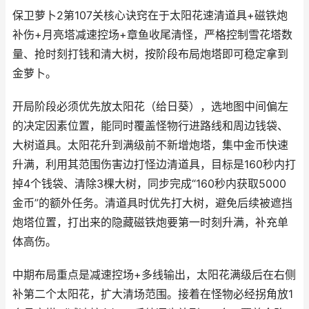
保卫萝卜2第107关核心诀窍在于太阳花速清道具+磁铁炮
补伤+月亮塔减速控场+章鱼收尾清怪，严格控制雪花塔数
量、抢时刻打钱和清大树，按阶段布局炮塔即可稳定拿到
金萝卜。
开局阶段必须优先放太阳花（给日葵），选地图中间偏左
的决定因素位置，能同时覆盖怪物行进路线和周边钱袋、
大树道具。太阳花升到满级前不新增炮塔，集中金币快速
升满，利用其范围伤害边打怪边清道具，目标是160秒内打
掉4个钱袋、清除3棵大树，同步完成“160秒内获取5000
金币”的额外任务。清道具时优先打大树，避免后续被遮挡
炮塔位置，打出来的隐藏磁铁炮要第一时刻升满，补充单
体高伤。
中期布局重点是减速控场+多线输出，太阳花满级后在右侧
补第二个太阳花，扩大清场范围。接着在怪物必经拐角放1