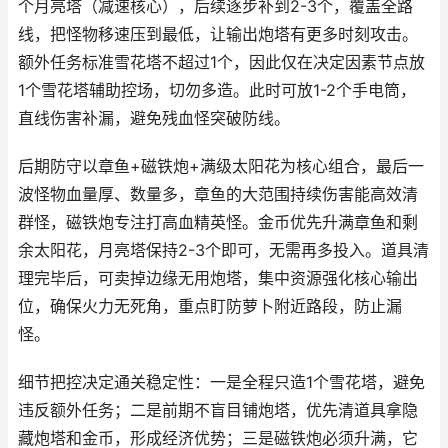
个月亮塔（减速核心），后续逐步补到2-3个，覆盖全路
线，把怪物移速压到最低，让输出炮塔有更多时刻攻击。
额外任务标准雪花塔不超过1个，因此仅在决定因素节点放
1个雪花塔辅助控场，切勿多造。此时可放1-2个手电筒，
直线伤害补漏，避免残血怪突破防线。
后期防守以章鱼+磁铁炮+满级太阳花为核心组合，最后一
波怪物血量厚、数量多，章鱼的大范围持续伤害能高效清
群怪，磁铁炮专注打高血精英怪。金币优先升满章鱼和剩
余太阳花，月亮塔保持2-3个即可，无需再多投入。道具清
理完毕后，可卖掉边缘无用炮塔，集中资源强化核心输出
位，确保火力无死角，重点盯防萝卜附近路段，防止漏
怪。
细节把控决定通关稳定性：一是全程只造1个雪花塔，避免
违反额外任务；二是前期不盲目铺炮塔，优先清道具拿隐
藏炮塔和金币，形成经济优势；三是磁铁炮必须升满，它