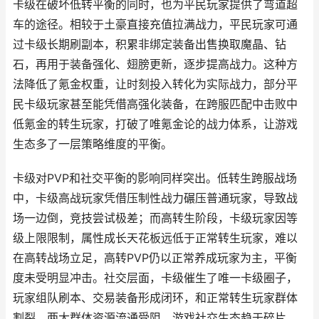
卡级在破坏低转平衡的同时，也为平民玩家提供了弯道超
车的途径。相较于土豪直接充值拉满战力，平民玩家可通
过卡级长期刷副本，积累非绑定装备出售换取魔晶、钻
石，再用于装备强化、翅膀更新，逐步提高战力。这种方
法降低了氪金权重，让时刻投入转化为实际战力，部分平
民卡级玩家甚至能凭借高强化装备，在跨服匹配中击败中
低氪金的转生玩家，打破了唯氪金论的战力体系，让游戏
生态多了一层策略维度的平衡。
卡级对PVP和社交平衡的影响同样突出。低转生跨服战场
中，卡级高战玩家凭借压制性战力碾压普通玩家，导致战
场一边倒，竞技尝试极差；而高转生阶段，卡级玩家因等
级上限限制，属性成长天花板远低于正常转生玩家，难以
在高转战场立足，高转PVP仍以正常养成玩家为主，平衡
度未受明显冲击。社交层面，卡级催生了唯一卡级圈子，
玩家组队刷本、交易装备形成闭环，和正常转生玩家群体
割裂，两大群体资源流通受阻，游戏社交生态趋于碎片