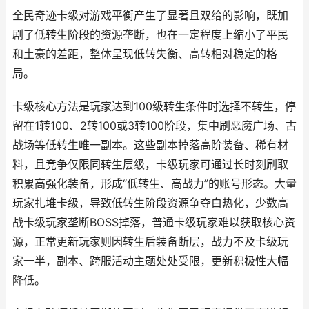
全民奇迹卡级对游戏平衡产生了显著且双给的影响，既加
剧了低转生阶段的资源垄断，也在一定程度上缩小了平民
和土豪的差距，整体呈现低转失衡、高转相对稳定的格
局。
卡级核心方法是玩家达到100级转生条件时选择不转生，停
留在1转100、2转100或3转100阶段，集中刷恶魔广场、古
战场等低转生唯一副本。这些副本掉落高阶装备、稀有材
料，且竞争仅限同转生层级，卡级玩家可通过长时刻刷取
积累高强化装备，形成“低转生、高战力”的账号形态。大量
玩家扎堆卡级，导致低转生阶段资源争夺白热化，少数高
战卡级玩家垄断BOSS掉落，普通卡级玩家难以获取核心资
源，正常更新玩家则因转生后装备断层，战力不及卡级玩
家一半，副本、跨服活动主题处处受限，更新积极性大幅
降低。