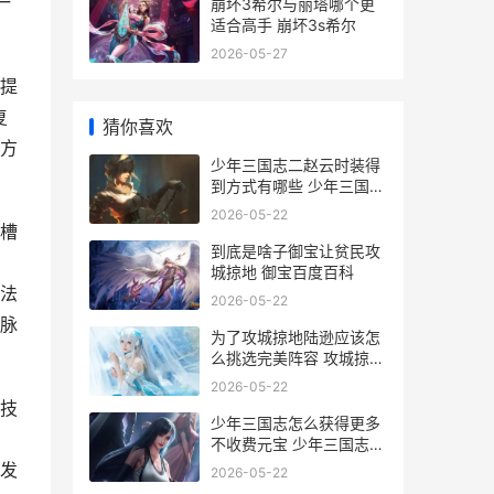
一
崩坏3希尔与丽塔哪个更
适合高手 崩坏3s希尔
2026-05-27
提
复
猜你喜欢
方
少年三国志二赵云时装得
到方式有哪些 少年三国志
二赵云怎么样
2026-05-22
槽
到底是啥子御宝让贫民攻
城掠地 御宝百度百科
法
2026-05-22
脉
为了攻城掠地陆逊应该怎
么挑选完美阵容 攻城掠地
过陆景
2026-05-22
技
少年三国志怎么获得更多
不收费元宝 少年三国志怎
么转移数据
发
2026-05-22