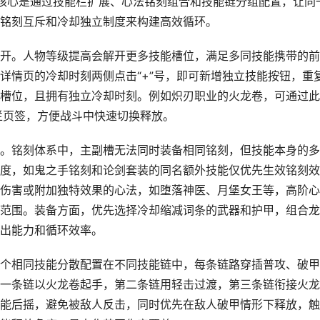
核心是通过技能栏扩展、心法铭刻组合和技能链分组配置，让同
铭刻互斥和冷却独立制度来构建高效循环。
开。人物等级提高会解开更多技能槽位，满足多同技能携带的前
详情页的冷却时刻两侧点击“+”号，即可新增独立技能按钮，重
槽位，且拥有独立冷却时刻。例如炽刃职业的火龙卷，可通过此
栏页签，方便战斗中快速切换释放。
。铭刻体系中，主副槽无法同时装备相同铭刻，但技能本身的多
度，如鬼之手铭刻和论剑套装的同名额外技能仅优先生效铭刻效
伤害或附加独特效果的心法，如堕落神医、月堡女王等，高阶心
范围。装备方面，优先选择冷却缩减词条的武器和护甲，组合龙
出能力和循环效率。
个相同技能分散配置在不同技能链中，每条链路穿插普攻、破甲
一条链以火龙卷起手，第二条链用轻击过渡，第三条链衔接火龙
能后摇，避免被敌人反击，同时优先在敌人破甲情形下释放，触