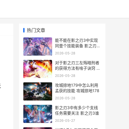
热门文章
能不能在影之刃3中实现
同壹个技能装备 影之刃玩
法
2026-05-28
对于影之刃三左殇暗刑者
的获得方法有啥子诀窍 影
之刃3手游左殇
2026-05-28
，
攻城掠地179中怎么利用
玩
孟获的技能 攻城掠地178
2026-05-28
影之刃3中有多少个支线
任务需要关注 影之刃3谁
2026-05-27