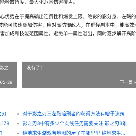
能释放角度，最大化范围伤害覆盖。
心优势在于提高输出连贯性和爆发上限。绝影的影分身、左殇的
同技能可快速叠加伤害，应对高防御敌人；在群怪副本中，能高效
害加成和技能范围属性，避免单一属性溢出，同时逐步解开高阶
影之
没有了！
-05-28
下一篇 
能不能在影之刃3中实现同壹个技能装备 影之刃玩法
对于影之刃三左殇暗刑者的获得方法有啥子诀窍 影之刃3手游左殇
178
影之刃3中有多少个支线任务需要关注 影之刃3谁
尔
绝地求生游戏有地图的屋子在哪里里 绝地求生游戏有什么位置