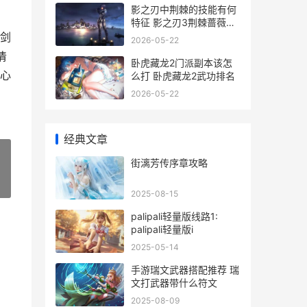
影之刃中荆棘的技能有何
特征 影之刃3荆棘蔷薇卡
片有用吗
剑
2026-05-22
清
卧虎藏龙2门派副本该怎
心
么打 卧虎藏龙2武功排名
2026-05-22
经典文章
街漓芳传序章攻略
»
2025-08-15
palipali轻量版线路1:
palipali轻量版i
2025-05-14
手游瑞文武器搭配推荐 瑞
文打武器带什么符文
2025-08-09