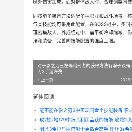
额外伤害加成。面对群体敌人时，合理调整同技
同技能多装备方法适配多种职业和战斗场景，核
气类技能均可采用此配置，在BOSS战中，多
理密集敌人。养成经过中，需平衡冷却缩减、伤
法和装备，完善同技能配置的强度上限。
对于影之刃三左殇暗刑者的获得方法有啥子诀窍 
刃3手游左殇
« 上一篇
2026
延伸阅读
攻城掠地179中怎么利用孟获的技能 攻城掠地
崩坏3希尔与丽塔哪个更适合高手 崩坏3s希