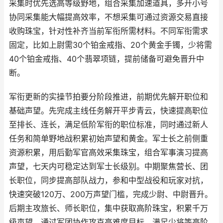
采集时优先选高等级野地，组合采集加速道具，多开小号
协同采集能大幅提高效率，不想采集可通过资源交易直接
收购珠宝，针对性补齐当前军衔所需材料。不同军衔需求
固定，比如上尉需30个铂金戒指、20个黄金手镯，少将需
40个铂金戒指、40个翡翠项链，提前储备可避免晋升中
断。
军衔更新的实操节拍要分阶段推进，前期优先解开职位和
基础声望。先完成主线任务解开平步青云，快速提高职位
至排长、连长，满足低阶军衔的职位标准，同时通过新人
任务和简单野地战积累初始声望和黄金。军士长之前侧重
资源积累，用后勤军官高效采集珠宝，组合军事演习提高
声望，七天内可稳定达到军士长级别。中期聚焦营长、团
长职位，同步提高部队战力，参和中型战役和玩家对抗，
快速突破120万、200万声望门槛，完成少尉、中尉晋升。
后期主攻旅长、师长职位，集中获取高阶珠宝，积累千万
级声望，通过军团协作攻克高难度目标，满足少将等高阶