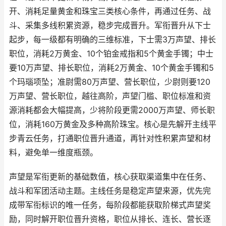
开、消耗足量黄金和珠宝三类核心条件，再通过任务、战
斗、采集多线积累资源，稳步完成晋升。军衔晋升从下士
起步，每一级都有明确的三维标准，下士需3万声望、排长
职位，消耗2万黄金、10个铂金戒指和5个黄金手镯；中士
要10万声望、排长职位，消耗2万黄金、10个黄金手镯和5
个玛瑙项坠；准尉需80万声望、营长职位，少尉则要120
万声望、营长职位，越往高阶，声望门槛、职位标准和资
源消耗都会大幅提高，少将阶段更需2000万声望、师长职
位，消耗160万黄金及多种高阶珠宝。核心是先解开主线平
步青云任务，打通职位晋升通道，再针对性积累声望和材
料，避免单一维度瓶颈。
声望是军衔更新的基础数值，核心获取渠道集中在任务、
战斗和军团活动主题。主线任务是稳定声望来源，优先完
成带军衔标识的唯一任务，每阶段都能获取阶梯式声望奖
励，同时解开职位晋升资格，职位从排长、连长、营长逐