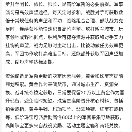
步升至团长、旅长、师长，是高阶军衔的必要前提。军事
演习是高效声望途径，每天定时参和，战胜对手可获取数
倍于常规任务的声望和军功，战略组合合理、部队战力充
足时，连续获胜能快速积累高阶声望。攻打叛军城市、玩
家领地或野地据点，胜利后可掠夺资源并获取和对手实力
挂钩的声望，战力足够时主动出击，比被动做任务效率更
高，军团协作攻打高难度目标，还能额外获取军团声望加
成，缩短声望达标周期。
资源储备是军衔更新的决定因素瓶颈，黄金和珠宝需提前
规划积累。黄金作为基础货币，通过城市生产、资源兑
换、战斗掠夺稳定获取，日常要保留20万以上黄金作为晋
升储备，避免临时短缺。珠宝是高阶晋升核心材料，包括
铂金戒指、黄金手镯、玛瑙项坠、翡翠项链、红宝石戒指
等，低阶珠宝可派后勤属性60以上的军官采集野地获取，
高阶珠宝更多来自战役奖励、活动主题宝箱和商城兑换。