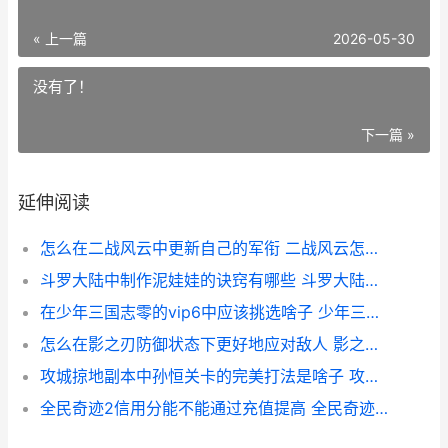
« 上一篇
2026-05-30
没有了！
下一篇 »
延伸阅读
怎么在二战风云中更新自己的军衔 二战风云怎么玩
斗罗大陆中制作泥娃娃的诀窍有哪些 斗罗大陆制作成本
在少年三国志零的vip6中应该挑选啥子 少年三国志零0.05折
怎么在影之刃防御状态下更好地应对敌人 影之刃防御穿透
攻城掠地副本中孙恒关卡的完美打法是啥子 攻城掠地副本230平民
全民奇迹2信用分能不能通过充值提高 全民奇迹2新活动