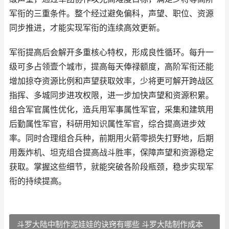
军衔的三重条件。整个经过避免偏科，声望、职位、资源
同步推进，才能实现军衔的连续高效更新。
军衔提高后会解开多重核心特权，形成良性循环。每升一
级可多占领壹个城市，提高每天俸禄额度，高阶军衔还能
增加掠夺资源比例和声望获取效率，少将更可解开跨战区
指挥、多城同步进攻权限，进一步加快声望和资源积累。
组合军官属性优化，造兵用军事属性军官，采集和建筑用
后勤属性军官，科研用知识属性军官，综合提高进步效
率。同时合理组合兵种，前期用火箭零损失打野地，后期
用轰炸机、坦克组合提高战斗胜率，保障声望和资源稳定
获取。掌握这些细节，就能突破各阶段瓶颈，稳步实现军
衔的持续提高。
斗罗大陆中制作泥娃娃的诀窍有哪些 斗罗大陆制作成本