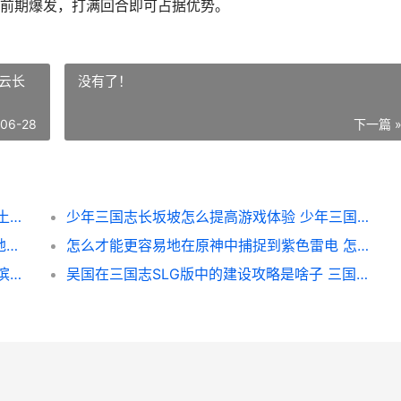
前期爆发，打满回合即可占据优势。
云长
没有了！
-06-28
下一篇 
率土之滨大汉弓适合和哪些战法组合运用 率土之滨大汉弓最强搭配
少年三国志长坂坡怎么提高游戏体验 少年三国志云长长
攻城掠地小r有没有击败大r的也许性 攻城掠地的玩法
怎么才能更容易地在原神中捕捉到紫色雷电 怎么才能更容易生女孩
率土之滨的三星与六星哪个更加稳定 率土之滨三星必留武将
吴国在三国志SLG版中的建设攻略是啥子 三国志吴国武将最强搭配