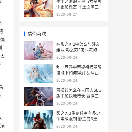
责
率土之滨的三星与六星哪
个更加稳定 率土之滨三星
必留武将
2026-06-27
系
持
猜你喜欢
儁
在影之刃2中怎么与好友
则
组队 影之刃2怎么凉的
太
2026-06-24
存
乱斗西游中菩提祖师觉醒
技能书如何得到 乱斗西游
菩提祖师怎么获得
2026-06-24
高
曹操该怎么在三国志SLG
后
版中加快地增长 曹操三招
脱坑指南
2026-06-24
影之刃3重刻任务有多少
致
个等级限制 影之刃3重刻
任务叫什么
法
2026-06-24