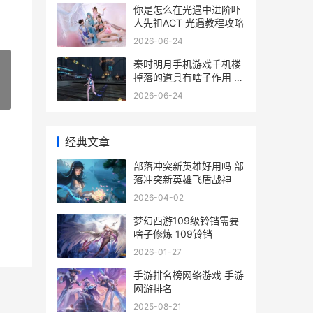
你是怎么在光遇中进阶吓
人先祖ACT 光遇教程攻略
2026-06-24
秦时明月手机游戏千机楼
掉落的道具有啥子作用 秦
时明月手机游戏
2026-06-24
»
经典文章
部落冲突新英雄好用吗 部
落冲突新英雄飞盾战神
2026-04-02
梦幻西游109级铃铛需要
啥子修炼 109铃铛
2026-01-27
手游排名榜网络游戏 手游
网游排名
2025-08-21