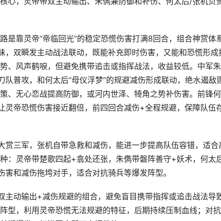
核心，灵帝带双主动输出、朱儁兼防御和补伤、何太后/张机负
路是靠灵帝“帝临回光”的稳定恐慌伤害打满8回合，组合神赏体
昧，双瞬发主动战法联动，既能补充即时伤害，又能和恐慌形成
势、风声鹤唳，但避免携带追击或指挥战法，收益较低。中军朱
刀队普攻，和何太后“母仪浮梦”的规避减伤形成联动，绝水遏敌
策、无心恋战提高防御，或河内世泽、犄角之势补伤害。前锋何
让灵帝恐慌伤害接近翻倍，前四回合减伤+全程规避，保障队伍
大赏三军，张机自带急救和减伤，能进一步提高队伍容错，适合
种：灵帝带楚歌四起+翕处还张，朱儁带磐阵善守+妖术，何太
伤害和减伤拖垮对手，适合对抗骑兵等爆发阵型。
双主动输出+减伤规避的组合，避免盲目携带指挥或追击战法导
阵型，利用灵帝恐慌无法规避的特征，后期持续压制血线；对抗