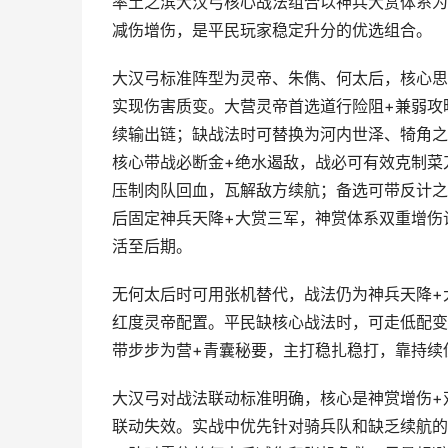
率土之滨大汉弓核心战法组合以神兵大赏体系为
减伤增伤，是平民玩家稳定升分的优选组合。
大汉弓标准阵型为灵帝、朱儁、何太后，核心思
实现伤害质变。大营灵帝首选道行险阻+兼弱攻
续输出链；缺战法时可替换为河内世泽、犄角之
核心带战必断金+绝水遏敌，战必可有效克制菜
压制肉队回血，瓦解敌方续航；备选可带反计之
后固定神兵天降+大赏三军，神赏体系双重增伤
活至后期。
无何太后时可用张机替代，战法仍为神兵天降+
红度灵帝配置。平民缺核心战法时，可走低配变
带步步为营+青囊秘要，主打稳扎稳打，靠持续
大汉弓对战法联动标准明确，核心是神赏增伤+
联动失效。实战中优先针对骑兵队和缺乏续航的