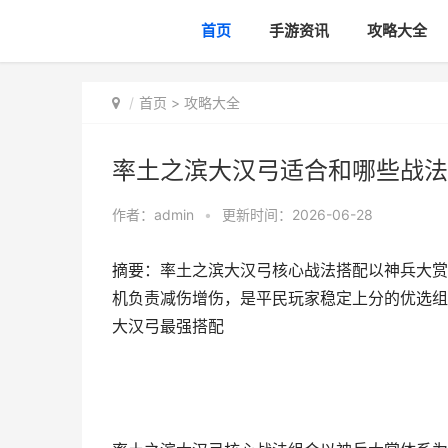
首页
手游资讯
攻略大全
首页
>
攻略大全
率土之滨大汉弓适合和哪些战法
作者：
admin
•
更新时间：2026-06-28
摘要：率土之滨大汉弓核心战法搭配以神兵大赏
机负责减伤增伤，是平民玩家稳定上分的优选组
大汉弓最强搭配