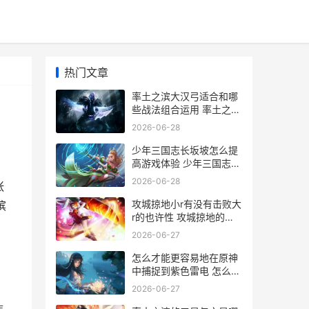
热门文章
率土之滨大汉弓适合和哪
些战法组合运用 率土之滨
大汉弓最强搭配
2026-06-28
少年三国志长坂坡怎么提
高游戏体验 少年三国志云
长长
2026-06-28
张
攻城掠地小r有没有击败大
滨
r的也许性 攻城掠地的玩
法
2026-06-27
怎么才能更容易地在原神
中捕捉到紫色雷电 怎么才
能更容易生女孩
2026-06-27