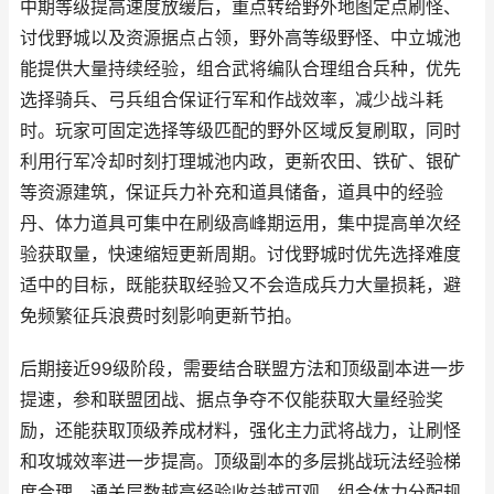
中期等级提高速度放缓后，重点转给野外地图定点刷怪、
讨伐野城以及资源据点占领，野外高等级野怪、中立城池
能提供大量持续经验，组合武将编队合理组合兵种，优先
选择骑兵、弓兵组合保证行军和作战效率，减少战斗耗
时。玩家可固定选择等级匹配的野外区域反复刷取，同时
利用行军冷却时刻打理城池内政，更新农田、铁矿、银矿
等资源建筑，保证兵力补充和道具储备，道具中的经验
丹、体力道具可集中在刷级高峰期运用，集中提高单次经
验获取量，快速缩短更新周期。讨伐野城时优先选择难度
适中的目标，既能获取经验又不会造成兵力大量损耗，避
免频繁征兵浪费时刻影响更新节拍。
后期接近99级阶段，需要结合联盟方法和顶级副本进一步
提速，参和联盟团战、据点争夺不仅能获取大量经验奖
励，还能获取顶级养成材料，强化主力武将战力，让刷怪
和攻城效率进一步提高。顶级副本的多层挑战玩法经验梯
度合理，通关层数越高经验收益越可观，组合体力分配规