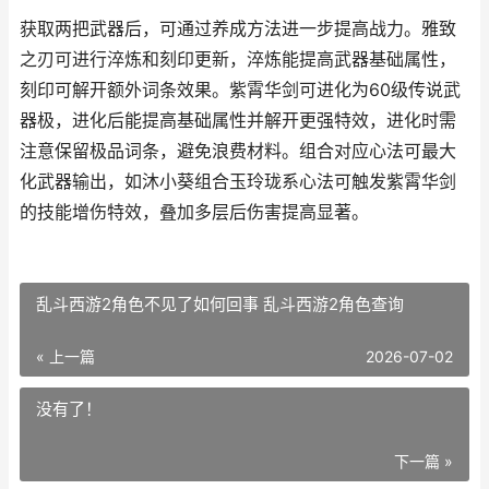
获取两把武器后，可通过养成方法进一步提高战力。雅致
之刃可进行淬炼和刻印更新，淬炼能提高武器基础属性，
刻印可解开额外词条效果。紫霄华剑可进化为60级传说武
器极，进化后能提高基础属性并解开更强特效，进化时需
注意保留极品词条，避免浪费材料。组合对应心法可最大
化武器输出，如沐小葵组合玉玲珑系心法可触发紫霄华剑
的技能增伤特效，叠加多层后伤害提高显著。
乱斗西游2角色不见了如何回事 乱斗西游2角色查询
« 上一篇
2026-07-02
没有了！
下一篇 »