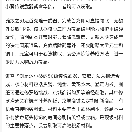
小葵传说武器紫霄华剑，二者均可以获取。
雅致之刃是首充唯一武器，完成首充即可直接领取，无额
外获取门槛。该武器核心属性为提高破甲能力和护甲破碎
增伤，前期副本开荒时能显著降低难度，是新人快速成型
的决定因素道具。充值后除武器外，还会附赠大量元宝和
铜币，元宝可用于心法抽取、装备淬炼等养成方法，进一
步助力人物战力提高。
紫霄华剑是沐小葵的50级传说武器，获取方法为锻造合
成，核心材料包括黑钢、纯金、黄花梨木、暴走内核。图
纸可通过修罗塔挑战、京城商铺购买等途径获取，其中修
罗塔通关有概率掉落图纸，京城商铺会定期刷新商品，有
机会直接购买图纸。材料主要产自里武林副本，该副本中
带有紫色箭头标记的房间必刷精英怪或宝箱，是顶级材料
的主要掉落点，反复刷取可高效积累材料。