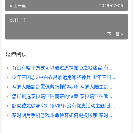
« 上一篇
2026-07-05
没有了！
下一篇 »
延伸阅读
有没有啥子方式可以通过原神蛇心之地迷宫 有没有别的方法
少年三国志2中白衣吕蒙运用哪些神兵 少年三国志2中哪些将灵可以出售
斗罗大陆副剑需佩戴怎样的魂环 斗罗大陆主剑副天使
怎样挑选泰拉瑞亚隔离带的位置 泰拉瑞亚在哪儿买
卧虎藏龙健身房对新VIP有没有优惠活动主题 卧虎藏龙动作指导
秦时明月手机游戏本命侠客如何更换顺序 秦时明月手游 下载