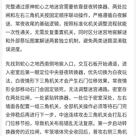
完整通过原神蛇心之地迷宫需要依靠昼夜转换器、两处拉
闸和左右三角机关按固定顺序联动操作，严格遵循白夜解
谜、常夜收尾的基础逻辑，按照标准化机关调整流程就能
一次性通关，无需反复重置机关，同时区分迷宫地窖解谜
和外部祭坛图案解谜两套独立机制，避免两类谜题混淆耽
误进度。
先找到蛇心之地西南侧地窖入口，交互石板开始通道，进
入密室后第一眼定位中央昼夜转换器，优先切换为白夜玩
法，白夜情形下三角机关才会产生石门位移效果，常夜情
形全部移动石门会固定锁死，无法调整迷宫通路。密室存
在两处拉闸，一处紧贴转换器，一处位于密室深处，左右
墙面各配置一组三角机关，全部机关操作必须等待石门完
全停稳后再进行下一步，中途连续攻击三角机关会打乱石
门位移节拍，导致机关布局错乱无法复原。第一步启动转
换器旁的近拉闸，牢笼墙体完全收回后，普攻右侧三角机