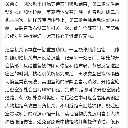
关两次，两次攻击间隔等待石门移动结束；第二步先后启
动近拉闸和远拉闸，牢笼墙体交替升降，再普攻左侧三角
机关两次，同样等待墙体静止；第三步单独启动深处远拉
闸，最后普攻右侧三角机关一次，此时全部石门、牢笼会
形成对称通行通道，迷宫核心解谜流程完成。
迷宫机关不存在一键重置功能，一旦操作顺序出错，只能
对照初始机关布局反给调整，记录每一处石门、牢笼的开
合情形，反给重复操作即可恢复初始布局，节省反复进出
密室的时刻。核心机关解谜完成后，再次交互昼夜转换器
切换至常夜玩法，禁锢宝箱的屏障会自动消散，开始宝箱
后密室深处会出现NPC伊达，完成对话即可解开密室隐藏
通路，获取额外素材奖励。寻觅经过中可组合超距离输出
人物超距离攻击三角机关，不用近距离贴墙操作，规避密
室零散刷新的深渊小怪干扰，清理怪物优先运用岩系人物
护盾抵挡伤害，避免解谜途中被怪物打断操作节拍。很多