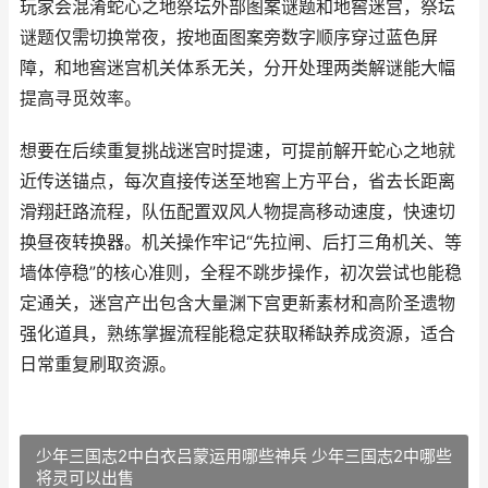
玩家会混淆蛇心之地祭坛外部图案谜题和地窖迷宫，祭坛
谜题仅需切换常夜，按地面图案旁数字顺序穿过蓝色屏
障，和地窖迷宫机关体系无关，分开处理两类解谜能大幅
提高寻觅效率。
想要在后续重复挑战迷宫时提速，可提前解开蛇心之地就
近传送锚点，每次直接传送至地窖上方平台，省去长距离
滑翔赶路流程，队伍配置双风人物提高移动速度，快速切
换昼夜转换器。机关操作牢记“先拉闸、后打三角机关、等
墙体停稳”的核心准则，全程不跳步操作，初次尝试也能稳
定通关，迷宫产出包含大量渊下宫更新素材和高阶圣遗物
强化道具，熟练掌握流程能稳定获取稀缺养成资源，适合
日常重复刷取资源。
少年三国志2中白衣吕蒙运用哪些神兵 少年三国志2中哪些
将灵可以出售