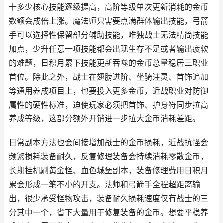
十多少核心技能逐级提高，高阶等级单次更新消耗的金币
数额会成倍上涨。魔法师只需要点满群体输出技能，弓箭
手可以选择性保留部分辅助技能，唯独战士无法精简技能
加点，少升任意一项技能都会出现生存不足或者输出疲软
的难题，日积月累下技能更新吞噬的金币总量稳居三职业
首位。除此之外，战士在翅膀进阶、坐骑注灵、首饰追加
等通用养成项目上，也要投入更多金币，近战职业对防御
属性的硬性标准，迫使玩家必须把首饰、护身符同步拉高
养成等级，这部分额外开销进一步拉大金币消耗差距。
日常副本方法也会间接增加战士的金币损耗，近战抗怪会
频繁损耗装备耐久，反复修理装备会持续消耗零散金币，
长期挂机刷黄金怪、血色城堡副本，装备修理费用日积月
累会形成一笔不小的开支。法师和弓箭手全程超距离输
出，很少承受怪物攻击，装备耐久损耗速度仅有战士的三
分其中一个，省下大量用于修复装备的金币。想要平稳养