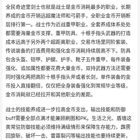
全民奇迹里剑士也就是战士是金币消耗最多的职业，长期
养成的金币开销远超魔法师和弓箭手，全职业金币开销断
层排行第一。战士作为近战重甲职业，全套养成体系处处
都需要海量金币支撑，重甲防具、十根手指头武器的打造
成本远高于另外两个超距离职业，交易市场里同阶紫装、
传说装备的打造费用和强化金币消耗持续居高不下。防具
包含头盔、铠甲、护腿、护手、靴子五件重甲，每件装备
强化、追加属性都要花费大量金币，双持武器方法还需要
同时强化两把高阶十根手指头斧或者长剑，单件装备的金
币投入直接翻倍，仅仅把全身装备强化到常规毕业等级，
金币消耗就已经拉开和其他职业的差距。
战士的技能养成进一步拉高金币支出，输出技能和防御
buff需要全部点满才能兼顾刷图和PK。生活之光、盾墙这
类常驻防御技能必须维持满级情形来保障生存能力，霹雳
回旋斩、破坏一击、雷霆裂闪等输出技能也要持续更新，