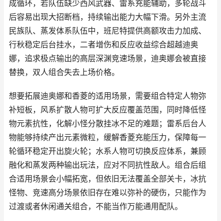
成循环，若队伍缺少西风武器、雷系充能辅助，多轮战斗
后容易出现大招断档，持续输出能力大幅下滑。另外主流
民族队、蒸发体系队伍中，班尼特提供高额攻击力加成、
行秋稳定后台挂水，二者增伤和反应收益综合超越迪奥
娜，追求极点输出的高层深渊竞速场景，迪奥娜会被直接
替换，双人组合失去上场价格。
想要拓展迪奥娜和香菱的适用场景，需要组合特定人物弥
补短板，风系扩散人物可扩大反应覆盖范围，同时降低怪
物元素抗性，化解小怪分散挂冰不足的难题；雷系后台人
物能够持续产出元素微粒，缓解香菱充能压力，保障每一
轮循环稳定开出旋火轮；水系人物可切换反应体系，兼顾
融化和蒸发两种输出玩法，应对不同抗性敌人。组合后组
合适用场景会小幅拓宽，但依旧无法覆盖全部关卡，冰抗
怪物、竞速高分场景依旧存在难以弥补的硬伤，只能作为
过渡或者休闲通关组合，不能当作万能通用配队。