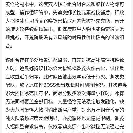
英怪物副本中，这套双人核心组合组合风系聚怪人物即可
成型，操作循环简单，先迪奥娜长按元素战技铺盾，释放
大招挂冰后切香菱召唤锅巴拾取元素微粒补充充能，再开
始旋火轮持续站场输出，低练度四星人物也能稳定通关常
规挑战，开荒阶段没有五星辅助时是性价比极高的过渡组
合。
该组合存在多处场景适配缺陷，首先对抗高冰属性抗性敌
人时，迪奥娜持续挂冰会大幅稀释香菱火伤占比，融化反
应收益近乎归零，此时队伍输出效率远低于纯火、蒸发类
配队，攻坚冰属性BOSS会出现长时刻刮痧情况。其次迪奥
娜大招挂冰范围有限，面对分散多波次海量小怪时，冰雾
无法同时覆盖全部目标，大量怪物无法稳定触发融化，缺
少大范围聚怪人物时输出断层严重，对比万叶组合香菱的
纯火队清场速度差距明显。充能循环也是隐藏限制，香菱
大招能量需求偏高，仅依靠迪奥娜产出冰微粒无法稳定完