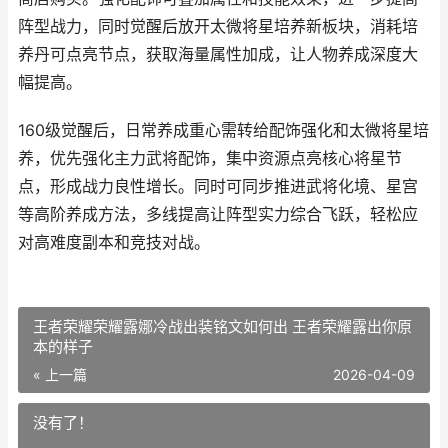
阵型战力，同时觉醒后放开太微将星培养新板块，消耗培
养丹可点亮节点，获取海量属性加成，让人物养成深度大
幅提高。
160级觉醒后，日常养成重心需转给配饰强化和太微将星培
养，优先强化主力武将配饰，集中资源点亮核心将星节
点，形成战力良性增长。同时可同步推进武将化境、星宫
等高阶养成方法，多线提高让阵型实力综合飞跃，轻松应
对高难度副本和竞技对战。
王者荣耀荣耀露娜冷战出装铭文如何出 王者荣耀露出你原
本的样子
« 上一篇
2026-04-09
没有了！