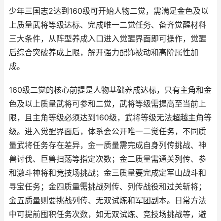
少年三国志2达到160级可开始人物二觉，需满足金色及以
上质量武将等级达标、完成唯一二觉任务、备齐觉醒材料
三大条件，从阵型养成入口进入觉醒界面即可操作，觉醒
后综合突破养成上限，解开强力配饰被动和高阶属性加
成。
160级二觉的核心前提是人物基础养成达标，只有主角和金
色及以上质量武将可参和二觉，武将等级需提高至当前上
限，且主角等级必须达到160级，武将等级无法超越主角等
级。进入觉醒界面后，体系会公开唯一二觉任务，不同质
量武将任务存在差异，金一质量需完成自身列传挑战、神
兽讨伐、巨兽扫荡等指定次数；金二质量需通关列传、参
和激斗神将和竞技场挑战；金三质量要完成定军山战斗和
寻宝任务；金四质量需挑战列传、列传战役和过关斩将；
金五质量则要挑战列传、无双试炼和军团副本。日常方法
中可提前囤积任务次数，如无双试炼、竞技场挑战等，避