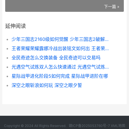
下一篇 »
延伸阅读
少年三国志2160级如何觉醒 少年三国志2破解版下载无限元宝满v破解版
王者荣耀荣耀露娜冷战出装铭文如何出 王者荣耀露出你原本的样子
全民奇迹怎么交换装备 全民奇迹可以交易吗
光遇空气试炼双人怎么快速通过 光遇空气试炼最后怎么过
星际战甲进化阶段5如何完成 星际战甲进阶在哪
深空之眼斩浪如何玩 深空之眼夕誓
Copyright © 2024 All Rights Reserved.
赣ICP备2025053760号-7
XML地图