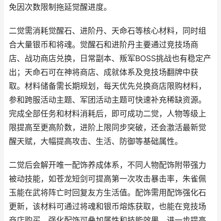
免因次数限制拖延觉醒进度。
二觉需消耗觉醒石、进阶丹、天命石等核心材料，同时组
合大量银币和将魂。觉醒石和进阶丹主要通过竞技场商
店、战功商店兑换，日常副本、叛军BOSS挑战也有稳定产
出；天命石可在神将商店、成就体系及竞技场翻牌中获
取。材料储备需长期规划，每天优先兑换商店限购材料，
参和跨服活动主题、军团活动主题可快速补充稀缺资源。
完成全部任务和材料消耗后，即可成功二觉，人物等级上
限提高至更高阶数，进阶上限同步突破，还会激活最新觉
醒天赋，大幅提高攻击、生活、防御等基础属性。
二觉后会解开唯一配饰养成体系，不同人物配饰附带强力
被动技能，如苍龙短剑可提高第一次攻击暴击率，朱雀佩
玉能在武将阵亡时回复友方生活值。配饰需用配饰强化石
更新，该材料可通过将魂和银币熔炼获取，也能在竞技场
商店购买。强化配饰可叠加属性和技能效果，进一步提高