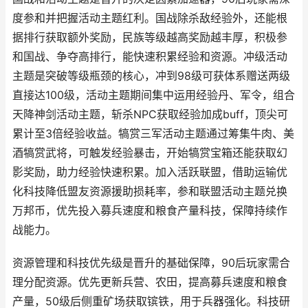
度参和并把握活动主题红利。国战除杀敌经验外，还能根
据排行获取额外奖励，民族等级越高奖励越丰厚，积极参
和国战、争夺高排行，能快速积累经验和资源。冲级活动
主题是突破等级瓶颈的核心，冲到98级可获体系赠送两级
直接达100级，活动主题期间集中运用经验丹、军令，组合
天降神剑活动主题，斩杀NPC获取经验加成buff，顶尖可
累计至3倍经验收益。犒赏三军活动主题通过筹集牛肉、美
酒犒赏武将，可触发经验暴击，开始犒赏宝箱还能获取幻
影奖励，助力经验快速积累。加入活跃联盟，借助运输优
化科技降低盟友资源援助损耗率，参和联盟活动主题兑换
万邦币，优先投入募兵速度和粮食产量科技，保障持续作
战能力。
资源管理和科技优先级是晋升的基础保障，90后玩家需合
理分配资源。优先更新兵营、农田，提高募兵速度和粮食
产量，50级后侧重矿场获取镔铁，用于兵器强化。科技研