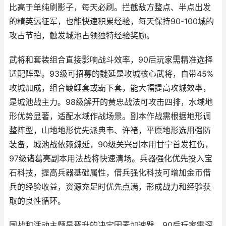
比高于单纯刷影子，每天必刷。拦截敌方整点、半点出发
的精英远征军，也能快速积累经验，每天保持90-100城的
攻占节拍，触发城池占领独特经验奖励。
武将和套装组合直接影响战斗效率，90后玩家需精准选择
适配阵型。93级可招募的魏延是攻城核心武将，自带45%
攻城加成，组合鲮鲤套或霸下套，能大幅提高攻城效率，
是城池战主力。98级解开的黄忠战法可攻击四排，水域地
形优势显著，适配水域作战场景。副本作战需根据地形调
整阵型，山地地形优先派典韦、许褚，平原地形选用强防
装备，城池战依赖魏延，90级关兴副本用甘宁首发扛伤，
97级诸葛亮副本用法战将快速清场。兵器强化优先投入宝
石科技，提高兵器基础属性，借兵强化科技可增加金币借
兵的经验收益，资源充足时优先点满，形成战力和经验获
取的良性循环。
国战和活动主题是晋升的决定因素加速器，90后玩家需深