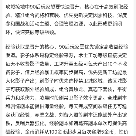
攻城掠地中90后玩家想要快速晋升，核心在于高效刷取经
验、精准组合武将和套装、优先更新决定因素科技、深度
参和国战和活动主题、合理管理资源，以此形成更新闭
环，快速突破等级瓶颈。
经验获取是晋升的核心，90后玩家需优先锁定高收益经验
渠道。影子体系是稳定经验来源，术士工坊等级直接决定
每天不收费影子数量，工坊升至五级可每天产出10个不收
费影子，借兵经验暴击概率同步提高，优先更新工坊能最
大化影子产出；刷影子时优先选择禁卫城区域，该区域影
子可获取额外经验加成，组合真烛龙、真霸下套装，平衡
兵力和杀伤力，凌晨时段刷禁卫影子效率更高。全球剧本
和剧情剧本能提供海量经验，每天完成空间裂缝任务可稳
定获取经验，赤壁之战、刘备入蜀等剧本还能额外产出镔
铁，反哺兵器强化。经验副本如诸葛亮副本单次可提供高
额经验，金币消耗从100金币起步且每次递增5金币，性价