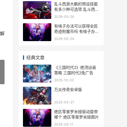
乱斗西游大鹏的预设技能
有多少种可选项 乱斗西游
阵容搭配攻略
2026-05-24
有啥子办法可以获得全民
奇迹附魔币吗 有啥子办法
解
可以让胸变大
2026-05-24
经典文章
《三国时代2》绝顶出装
策略 三国时代2免广告
»
2025-10-02
万炎传奇安卓版
2025-04-27
绝区零普罗米娅驱动盘带
哪个 绝区零普罗米娅图片
2026-05-11