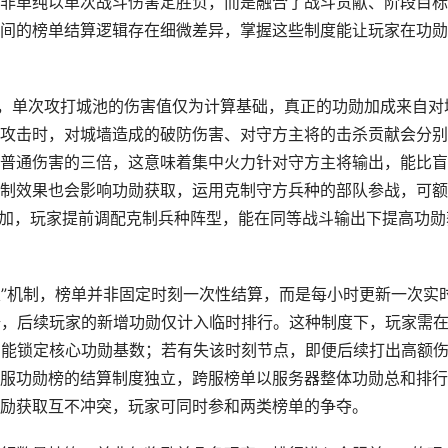
非单纯以单次战斗伤害定胜负，而是融合了战斗贡献、阶段目标
间的榜单结算逻辑存在细微差异，掌握这些制度能让玩家在功勋
则，单次攻打城池的伤害值仅为计算基础，真正的功勋加成来自对
攻击时，对城墙造成的破防伤害、对守方主将的击杀贡献会分别
普通伤害的三倍，这意味着集中火力针对守方主将输出，能比盲
制效果也会影响功勋获取，运用克制守方兵种的部队参战，可额
叠加，玩家提前调配克制兵种阵型，能在同等战斗输出下提高功勋
定”机制，榜单并非固定时刻一次性结算，而是每小时更新一次实
据，后续玩家的新增功勋仅计入临时排行。这种制度下，玩家需
才能锁定核心功勋基数；若有失该时刻节点，即便后续打出高额
服功勋榜的结算制度独立，跨服榜单以服务器整体功勋总和排行
励获取互不冲突，玩家可同时参和两类榜单的争夺。