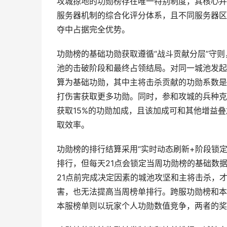
攻城掠地的功勋榜存在唯一特别制度，其核心并
服务器机制的综合化评分体系，且不同服务器区
夺中占据完全优势。
功勋榜的基础功勋获取遵循“战斗贡献分层”守
池的击破阶段和最终占领结局。对同一城池发起
算为基础功勋，其中主将击杀贡献的功勋系数是
打伤害获取更多功勋。同时，参和攻城的兵种克
获取15%的功勋加成，且该加成可和其他增益
取效率。
功勋榜的排行结算采用“实时动态刷新+阶段锁
排行，但每天21点会锁定当周功勋榜的基础数
21点前完成决定因素的城池攻坚和主将击杀，
害，也无法提高当周榜单排行。跨服功勋榜和本
本服榜单则以玩家个人功勋数值竞争，两者的奖