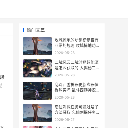
热门文章
攻城掠地的功勋榜是否有
非常的规则 攻城掠地功勋
箱子上限
2026-05-28
二战风云二战时期超能源
是怎么获取的 大揭秘二战
风云
2026-05-28
段
乱斗西游神器更新玄器值
勋
得购买吗 乱斗西游神祝符
怎么用
2026-05-28
忘仙刺探任务可通过啥子
方法获取 忘仙刺探任务可
以联机吗
2026-05-27