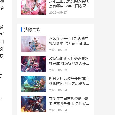
和
少年三国志荣誉的购买地
点有哪些 少年三国志荣誉
争
怎么获得
2026-05-27
城
猜你喜欢
折
怎么在花千骨手机游戏中
目
找到聚星宝箱 花千骨如何
收集神器
外
2026-05-23
获
攻城掠地新人任务需要怎
样完成 攻城掠地新人任务
攻略
2026-05-23
时
明日之后高校放开周期是
在
多长时间 明日之后高校持
续多久
伤
2026-05-24
，
在少年三国志灼烧篇中需
要注意哪些关卡攻略 实战
篇少年三国志
2026-05-24