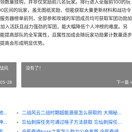
领数量挂钩，并非仅奖励前几名玩家。排行进入全服前100的玩
500区间的玩家，虽无图纸奖励，但能获取大量更新材料和战功令
服务器榜单前列，全部参和攻城的军团成员均可获取军团功勋加
着加入活跃且战力强劲的军团，能大幅降低个人冲榜的难度。另
能提高部队的全军属性，且属性加成会随玩家功勋累计数量逐步
提高会形成明显优势。
战风
没有了！
-05-28
下一篇 
攻城掠地的功勋榜是否有非常的规则 攻城掠地功勋箱子上限
二战风云二战时期超能源是怎么获取的 大揭秘二战风云
乱斗西游神器更新玄器值得购买吗 乱斗西游神祝符怎么用
忘仙刺探任务可通过啥子方法获取 忘仙刺探任务可以联机吗
少年三国志荣誉的购买地点有哪些 少年三国志荣誉怎么获得
全民奇迹boss之家怎么助力公会发展 全民奇迹单挑boss谁最快