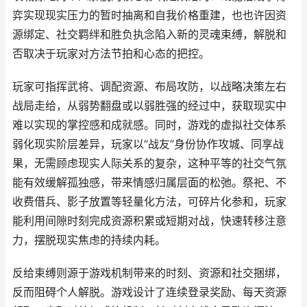
弈实现现实压力的暂时抽离和自我价格重建，也也许因资
源绑定、社交羁绊和胜负执念陷入新的灵魂束缚，解脱和
否取决于玩家对方法节拍和心态的把控。
玩家可指挥武将、调配资源、布局攻防，以战略决策左右
战局走给，从弱势翻盘或以弱胜强的经过中，获取现实中
难以实现的掌控感和成就感。同时，游戏的虚拟社交体系
弱化现实阶层差异，玩家以“战友”身份协作攻城、同享战
果，无需顾虑现实人际关系的复杂，这种平等的社交气氛
能有效缓解孤独感，带来情感归属层面的松弛。祭祀、不
收费借兵、影子放置等轻量化方法，可碎片化参和，玩家
能利用间隙时刻完成资源积累或短期对战，快速转移注意
力，摆脱现实焦虑的持续内耗。
反给束缚则源于游戏机制带来的时刻、资源和社交捆绑，
反而阻碍个人解脱。游戏设计了连续登录奖励、每天资源