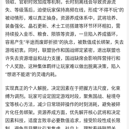
领取、官职时效加成等机制，长时刻离线会导致资源流
失、等级落后，迫使玩家保持高频在线，形成“不得不玩”的
被动情形，难以真正抽身。资源养成体系中，武将培养、
装备强化、晶石更新、术士工坊搭建等环节环环相扣，需
持续投入金币、粮食、陨铁等资源，一旦陷入养成循环，
容易产生“半途而废即折损”的执念，被数值成长绑架，失去
游戏初衷。同时，联盟协作和国战绑定紧密，退出联盟也
许失去资源增益和战力支援，国战缺席会影响阵营排行和
个人奖励，这种集体羁绊让玩家难以做出脱离决策，陷入
“想退不能退”的灵魂内耗。
实现真正的个人解脱，决定因素在于把握方法尺度，化束
缚为调剂。玩家可设定固定游戏时段，聚焦国战、秘境夺
宝等核心方法，减少日常琐碎操作的时刻消耗，避免被碎
片化任务绑架。资源养成方面，优先解开核心武将和决定
因素科技，适度言败非必要数值追求，接受阶段性成长限
制，避免盲目攀比引发焦虑。社交上，理智看待联盟关