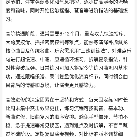
定节拍，注重强弱变化和气息把控，逐步提高演奏的流畅
度和韵味，同时开始接触摇指、琶音等进阶指法的基础练
习。
高阶精通阶段，通常需要6-12个月，重点攻克快速指序、
大跨度按滑、摇指密度控制等难点，能熟练演绎卧虎藏龙
核心曲目及传统名曲。玩家需采用“三速训练法”，对难点乐
句进行超慢速、中速、原速循环练习，拆解复杂指法，针
对性突破瓶颈。日常练习可加入将军令等练习曲巩固基本
功，通过跟唱乐谱、录制复盘优化演奏细节，同时领会曲
目背后的情感和意境，让演奏更具感染力。
高效进修的决定因素在于坚持和方式，每天固定练习时长
比周末集中突击效果更佳，练习流程可按调音、基本功、
新曲进修、旧曲复习的顺序安排。避免手型僵硬、节拍不
稳、急于提速等常见误区，遇到难点及时拆解，不盲目跳
过基础阶段。定期复盘演奏视频，对比标准版本调整细