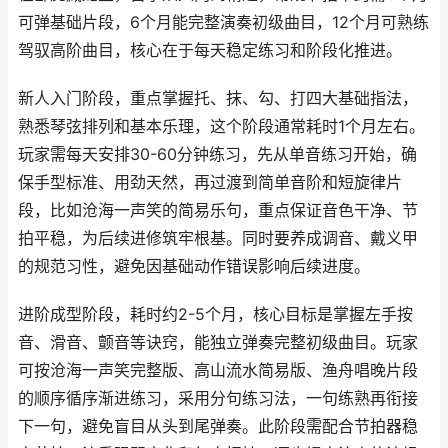
可弹基础片段，6个月能完整演奏初级曲目，12个月可熟练
驾驭高阶曲目，核心在于每天稳定练习和阶段化推进。
新人入门阶段，重点掌握托、抹、勾、打四大基础指法，
熟悉琴弦排列和基本乐理，这个阶段通常耗时1个月左右。
玩家需每天安排30-60分钟练习，先从单音练习开始，确
保手型标准、用劲天然，再过渡到简单音阶和短旋律片
段，比如沧海一声笑的简易乐句，重点保证音色干净、节
拍平稳，为后续进修筑牢根基。同时要养成调音、戴义甲
的规范习性，避免因基础动作错误影响后续进度。
进阶成型阶段，耗时约2-5个月，核心目标是掌握左手按
音、滑音、颤音等诀窍，能独立弹奏完整初级曲目。玩家
可按沧海一声笑完整版、高山流水简易版、渔舟唱晚片段
的顺序循序渐进练习，采用分句练习法，一句练熟再衔接
下一句，避免盲目从头到尾弹奏。此阶段需配合节拍器稳