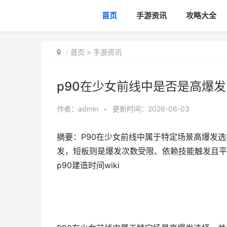
首页
手游资讯
攻略大全
首页
>
手游资讯
p90在少女前线中是否是高爆发的
作者：
admin
•
更新时间：2026-06-03
摘要：P90在少女前线中属于特定场景高爆发
发，短板则是爆发次数受限、依赖技能触发且平伤
p90建造时间wiki