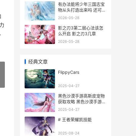
有办法能将少年三国志宝
物从头打造出来吗 还可以
把少年比作什么
和
2026-05-28
力
影之刃3第二层心法该怎
，
么开启 影之刃3几章
2026-05-28
经典文章
FlippyCars
»
2025-04-27
黑色沙漠手游高斯皮宠物
获取攻略 黑色沙漠手游最
高等级
2025-04-27
# 王者荣耀凯技能
2025-08-24