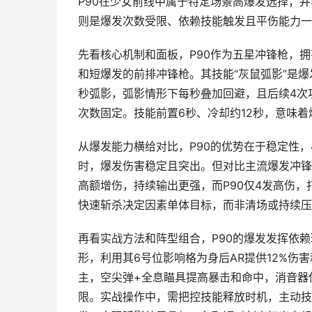
P90在少女前线中属于特定场景高爆发选择，
则是爆发次数受限、依赖技能触发且平伤能力一
先看核心机制和面板，P90作为五星冲锋枪，
和短爆发的前排冲锋枪。其技能“灰鼠弧影”是爆
秒弧影，弧影情形下每秒叠加回避，且后续4次
次数固定。技能前置6秒、冷却约12秒，意味
从爆发能力横给对比，P90的优势在于稳定性
时，爆发伤害稳定且突出。但对比主流爆发冲锋
高额增伤，持续输出更强，而P90仅4发高伤，
快速斩杀决定因素单体目标，而非清场或持续压
再看实战方法和阵型组合，P90的爆发发挥依
形，利用其6号位影响格为身后AR提供12%伤
主，空尖弹+全息瞄具提高暴击和命中，消音器
限。实战操作中，需把控技能释放时机，主动技