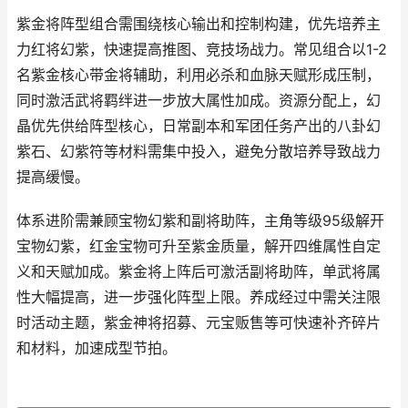
紫金将阵型组合需围绕核心输出和控制构建，优先培养主
力红将幻紫，快速提高推图、竞技场战力。常见组合以1-2
名紫金核心带金将辅助，利用必杀和血脉天赋形成压制，
同时激活武将羁绊进一步放大属性加成。资源分配上，幻
晶优先供给阵型核心，日常副本和军团任务产出的八卦幻
紫石、幻紫符等材料需集中投入，避免分散培养导致战力
提高缓慢。
体系进阶需兼顾宝物幻紫和副将助阵，主角等级95级解开
宝物幻紫，红金宝物可升至紫金质量，解开四维属性自定
义和天赋加成。紫金将上阵后可激活副将助阵，单武将属
性大幅提高，进一步强化阵型上限。养成经过中需关注限
时活动主题，紫金神将招募、元宝贩售等可快速补齐碎片
和材料，加速成型节拍。