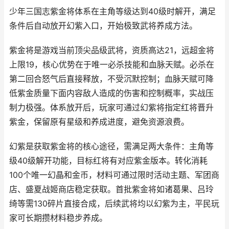
少年三国志紫金将体系在主角等级达到40级时解开，满足
条件后自动放开幻紫入口，开始极致武将养成方法。
紫金将是游戏当前顶尖品级武将，资质高达21，远超金将
上限19，核心优势在于唯一必杀技能和血脉天赋。必杀在
第二回合怒气后直接释放，不受沉默控制；血脉天赋可降
低紫金质量下面内容敌人造成的伤害和控制概率，实战压
制力极强。体系放开后，玩家可通过幻紫将指定红将晋升
紫金，保留原有星级和养成进度，避免资源浪费。
幻紫是获取紫金将的核心途径，需满足两大条件：主角等
级40级解开功能，目标红将有对应紫金版本。转化消耗
100个唯一幻晶和金币，材料可通过限时活动主题、军团商
店、盛夏战姬商店稳定获取。首批紫金将如诸葛果、吕玲
绮等需130碎片直接合成，后续武将均以幻紫为主，平民玩
家可长期攒材料稳步养成。