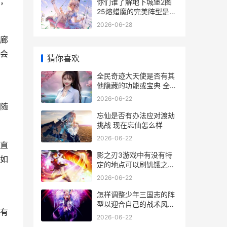
，
你们谁了解地下城堡2图
25熔蜡魔的完美阵型是啥
子 你可知道地下是什么样
2026-06-28
的吗
廊
会
猜你喜欢
全民奇迹大天使是否有其
他隐藏的功能或宝典 全民
奇迹大天使武器十三介得
2026-06-22
多少钱
随
忘仙是否有办法应对渡劫
挑战 现在忘仙怎么样
2026-06-22
直
影之刃3游戏中有没有特
如
定的地点可以刷饥饿之魔
腹 影之刃3 bwiki
2026-06-22
怎样调整少年三国志的阵
型以迎合自己的战术风格
有
少年怎么设置铃声
2026-06-22