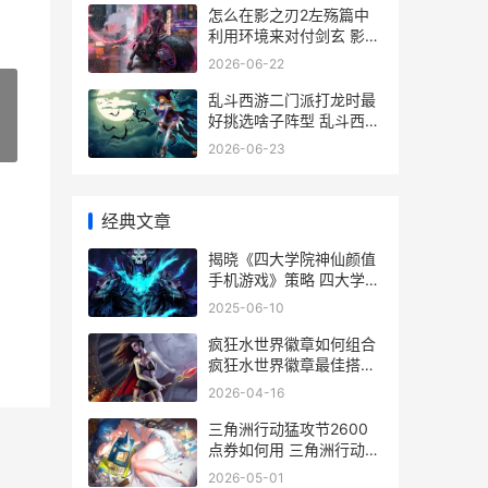
怎么在影之刃2左殇篇中
利用环境来对付剑玄 影之
刃2新手攻略
2026-06-22
乱斗西游二门派打龙时最
好挑选啥子阵型 乱斗西游
2最强阵容搭配技巧详细
»
2026-06-23
解析
经典文章
揭晓《四大学院神仙颜值
手机游戏》策略 四大学院
分别是什么
2025-06-10
疯狂水世界徽章如何组合
疯狂水世界徽章最佳搭配
图
2026-04-16
三角洲行动猛攻节2600
点券如何用 三角洲行动猛
攻节2026
2026-05-01