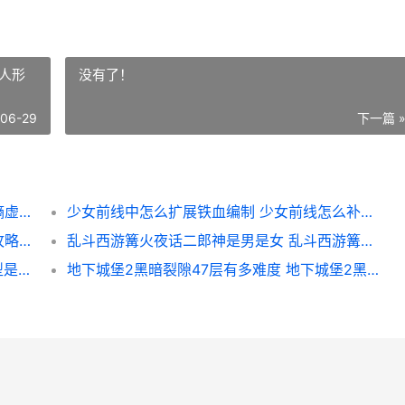
人形
没有了！
-06-29
下一篇 
崩坏3逆熵虚数核心是怎么得到的 崩坏三逆熵虚数换什么
少女前线中怎么扩展铁血编制 少女前线怎么补充人形的弹药和口粮
少年三国志2攻用啥子阵型更强 少年三国志攻略蜀国
乱斗西游篝火夜话二郎神是男是女 乱斗西游篝火夜话
你们谁了解地下城堡2图25熔蜡魔的完美阵型是啥子 你可知道地下是什么样的吗
地下城堡2黑暗裂隙47层有多难度 地下城堡2黑暗裂隙在哪