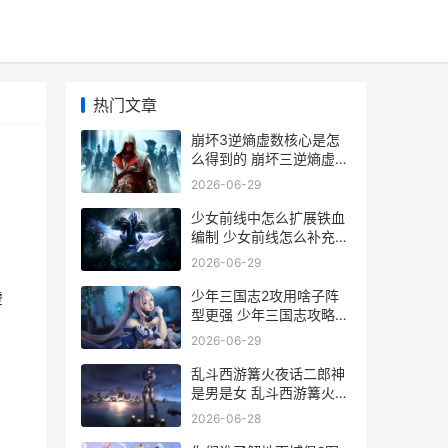
热门文章
崩坏3逆熵虚数核心是怎
么得到的 崩坏三逆熵虚数
换什么
2026-06-29
少女前线中怎么扩展铁血
编制 少女前线怎么补充人
形的弹药和口粮
2026-06-29
少年三国志2攻用啥子阵
虚
型更强 少年三国志攻略蜀
国
2026-06-29
乱斗西游篝火夜话二郎神
是男是女 乱斗西游篝火夜
话
2026-06-28