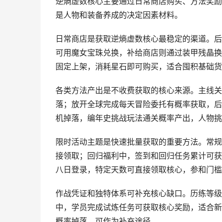
逆熵虚数核心主要通过日常商店购买、方法奖励
是人物和装备养成的决定因素材料。
日常商店是获取逆熵虚数核心最稳定的渠道。后
可用魔女宝珠兑换，补给商店则通过装甲残晶换
固定上架，消耗星石即可购买，适合囤积基础货
各类方法产出是不收费获取的核心来源。主线关
落；放开全球完成每天冒险委托有概率获取，后
机掉落，编年史挑战玩法通关概率产出，人物挑
限时活动主题是快速批量获取的重要方法。常规
接领取；回归福利中，签到和回归任务累计可获
八日登录，特定天数可直接领取核心，参和门槛
作战凭证和独特体系可补充核心缺口。历练等级
中，学员完成试炼任务可获取核心奖励，适合新
概率掉落，可作为补充途径。