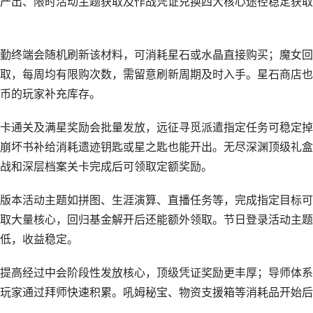
产出、限时活动主题获取及作战凭证兑换四大核心途径稳定获取
勤终端会随机刷新该材料，可消耗星石或水晶直接购买；魔女回
取，每周均有限购次数，需留意刷新周期及时入手。星石商店也
币的玩家补充库存。
卡通关及满星奖励会批量发放，远征寻觅派遣指定任务可稳定掉
崩坏书补给消耗遗迹钥匙或星之匙也能开出。无尽深渊顶级礼盒
战和深层档案关卡完成后可领取定额奖励。
版本活动主题如拼图、生涯演算、直播任务等，完成指定目标可
取大量核心，回归基金解开后还能额外领取。节日登录活动主题
低，收益稳定。
提高经过中会阶段性发放核心，顶级凭证奖励更丰厚；导师体系
玩家通过拜师快速积累。吼姆秘宝、物资支援箱等消耗品开始后