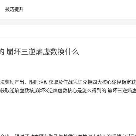
技巧提升
的 崩坏三逆熵虚数换什么
法奖励产出、限时活动获取及作战凭证兑换四大核心途径稳定获
获取逆熵虚数核,崩坏3逆熵虚数核心是怎么得到的 崩坏三逆熵