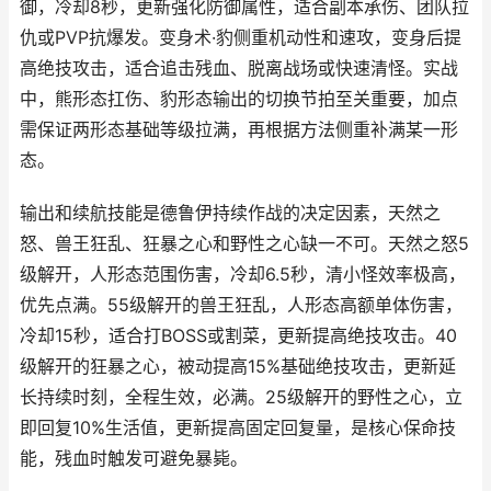
御，冷却8秒，更新强化防御属性，适合副本承伤、团队拉
仇或PVP抗爆发。变身术·豹侧重机动性和速攻，变身后提
高绝技攻击，适合追击残血、脱离战场或快速清怪。实战
中，熊形态扛伤、豹形态输出的切换节拍至关重要，加点
需保证两形态基础等级拉满，再根据方法侧重补满某一形
态。
输出和续航技能是德鲁伊持续作战的决定因素，天然之
怒、兽王狂乱、狂暴之心和野性之心缺一不可。天然之怒5
级解开，人形态范围伤害，冷却6.5秒，清小怪效率极高，
优先点满。55级解开的兽王狂乱，人形态高额单体伤害，
冷却15秒，适合打BOSS或割菜，更新提高绝技攻击。40
级解开的狂暴之心，被动提高15%基础绝技攻击，更新延
长持续时刻，全程生效，必满。25级解开的野性之心，立
即回复10%生活值，更新提高固定回复量，是核心保命技
能，残血时触发可避免暴毙。