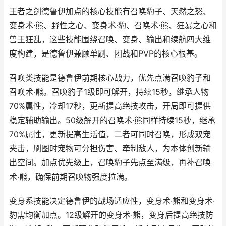
王者之剑德鲁伊加点的核心技能有召唤豹子、天然之怒、
变身术·熊、野性之心、变身术·豹、召唤术·熊、狂暴之心和
兽王狂乱，这些技能围绕召唤、变身、输出和续航四大维
度构建，是德鲁伊兼顾单刷、团战和PVP的核心根基。
召唤类技能是德鲁伊前期核心战力，优先点满召唤豹子和
召唤术·熊。召唤豹子1级即可解开，持续15秒，继承人物
70%属性，冷却17秒，更新提高绝技攻击，开局即可提供
稳定辅助输出。50级解开的召唤术·熊同样持续15秒，继承
70%属性，更新提高生活值，二者可同时召唤，形成双宠
夹击，刷图时宠物可分担伤害、牵制敌人，为本体创新输
出空间。加点优先级上，召唤豹子先点至满级，再补召唤
术·熊，确保前期召唤物强度拉满。
变身系技能决定德鲁伊的战场适应性，变身术·熊和变身术·
豹需均衡加点。12级解开的变身术·熊，变身后提高绝技防