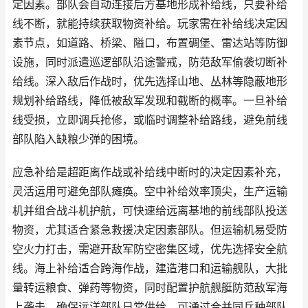
定因素。部队会自动连接后方基地形成补给线，只要补给
线不断，就能持续获取物资补给。玩家需在补给线决定因
素节点，如道路、桥梁、隘口，布置碉堡、雷达站等防御
设施，同时派遣巡逻部队沿途警戒，防范敌军偷袭切断补
给线。深入敌后作战时，优先选择山地、丛林等隐蔽地形
规划补给路线，降低被敌军发现和截断的概率。一旦补给
线受损，立即调兵抢修，或临时调整补给路线，避免前线
部队陷入缺粮少弹的困境。
应急补给是超距离作战或补给线中断时的决定因素补充，
灵活运用可避免部队瘫痪。空中补给效率顶尖，生产运输
机并组合战斗机护航，可快速给远离基地的前线部队投送
物资，尤其适合紧急救援决定因素部队。但运输机易受防
空火力打击，需避开敌军防空密集区域，优先选择安全航
线。海上补给适合跨海作战，建造港口和运输舰队，大批
量转运粮食、弹药等物资，同时配置护航舰艇防范敌军海
上袭击，确保远洋部队日常供给。可通过合并同兵种部队