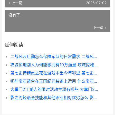
« 上一篇
2026-07-02
没有了！
下一篇 »
延伸阅读
二战风云后勤怎么保障军队的日常需求 二战风云后期兵种
攻城掠地别人为何能够拥有10万血量 攻城掠地别人为什么会死
第七史诗精灵之花在游戏中出今年哪里 第七史诗精灵之花
哪些宝石适合在王国纪元装备上运用 什么宝石佩戴对身体好
大掌门2江湖志的限时活动主题有哪些 大掌门2支线攻略
影之刃轻语全技能和其他职业相对优劣怎么 影之刃轻羽觉醒