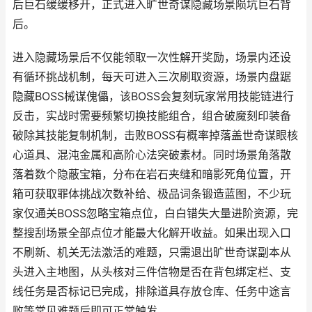
后巨石缓缓移开，正式进入旷世奇谋隐藏场景陨坑巨石背
后。
进入隐藏场景后不仅能领取一次性解开奖励，场景内还设
有循环挑战机制，每天可进入三次刷取资源，场景内盘踞
隐藏BOSS械谋傀儡，该BOSS会复刻玩家常用技能链进行
反击，实战时需要频繁切换技能组合，组合破魔刻印装备
破除其技能复制机制，击败BOSS有概率掉落盖世奇谋眼核
心道具、混沌金属和高阶心法突破素材。同时场景角落散
落着数个隐蔽宝箱，分布在岩石夹缝和暗影死角位置，开
箱可获取罪体挑战次数补给、极品词条锻造蓝图，不少玩
家仅通关BOSS忽略宝箱点位，白白错失大量进阶资源，完
整搜刮场景全部点位才能最大化解开收益。如果出现入口
不刷新、机关无法激活的难题，只需退出旷世奇谋副本从
头进入主地图，从头核对三件信物是否在背包绑定栏、支
线任务是否标记已完成，排除道具存放仓库、任务中途言
败等常见难题后即可正常触发。