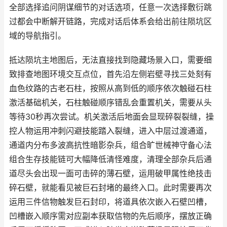
全部选择追问阴谋细节的对话选项，任意一次选择敷衍跳
过都会中断解开链路，完成对话后体系会给出前往陨坑区
域的导航指引。
抵达陨坑主地图后，无法直接找到隐藏场景入口，需要细
致排查地图环境交互点位，首先沿左侧岩壁寻找三处刻有
血色纹路的古老石柱，按照从高到低的顺序依次触碰石柱
激活基础机关，石柱触碰顺序错乱会重置机关，需要从头
等待30秒再次尝试。机关激活后地面会显现碎裂裂缝，操
控人物运用冲刺闪避技能踏入裂缝，进入中层过渡通道，
通道内分布多波高抗性暗影杂兵，组合旷世械神守备心法
组合生存技能链可大幅降低清怪难度，清理全部杂兵后通
道尽头会出现一面可击碎的薄石壁，运用破甲属性绝技击
碎石壁，就能看见被巨石封堵的最终入口。此时需要再次
运用三件信物触发巨石封印，将道具依次嵌入石壁凹槽，
凹槽嵌入顺序需对应副本获取信物的先后顺序，摆放正确