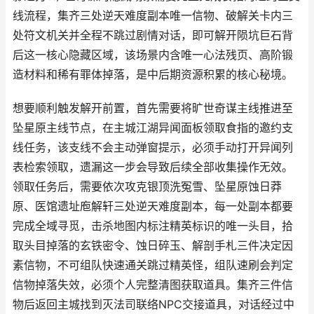
线流程，集齐三处逆天难度副本唯一信物、破解关卡内三
处符文机关并全程不跳过剧情对话，即可解开陨坑巨石背
后这一核心隐藏区域，该场景内含唯一心法残页、高阶锻
造材料和稀有罪体掉落，是中后期资源积累的核心秘境。
想要顺利触发解开前置，首先需要将旷世奇谋主线推进至
坠星原主线节点，在主城江湖异闻面板领取食指的邀约支
线任务，该支线不会主动弹窗提示，必须手动打开异闻列
表检索领取，遗漏这一步会导致后续全部收集操作无效。
领取任务后，需要依次攻克银顶洗冤雪、坠星原蚀日莽
原、医馆遗址庖解轩三处逆天难度副本，每一处副本都要
完成全域寻觅，击杀地图内标注精英标识的唯一头目，拾
取头目掉落的玄铁密令、蚀日碎玉、解剖手札三件决定因
素信物，不可组队快速通关跳过精英怪，组队速刷会判定
信物掉落失效，必须个人完整清图获取道具。集齐三件信
物后返回主城找到灭法司联络NPC交接道具，对话经过中