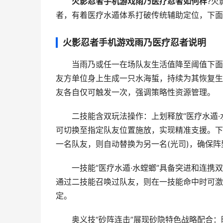
火影忍者手机游戏雨乃医疗忍者如何样
?火
者，有着医疗水遁体系打破传统辅助定位，下面
火影忍者手机游戏雨乃医疗忍者说明
当雨乃或任一在场队友生活值降至阈值下面内容
友方单位身上生成一只水海蜇，持续为其恢复生
友各自仅可触发一次，强调策略性资源管理。
二技能含双玩法操作：上划释放“医疗水遁·水
可切换至指定队友位置施放，实现精准支援。下
一名队友，则自动替换为另一名(光司)，确保
一技能“医疗水遁·水螳螂”具备突进和连携双
通过二技能召唤过队友，则在一技能命中时可激
定。
奥义技“砂阵连击”展现砂隐特色战略配合：