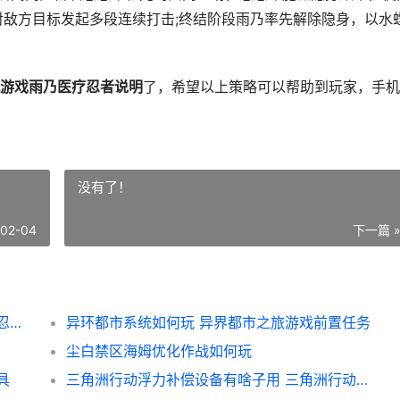
对敌方目标发起多段连续打击;终结阶段雨乃率先解除隐身，以水
游戏雨乃医疗忍者说明
了，希望以上策略可以帮助到玩家，手机
没有了！
-02-04
下一篇 
火影忍者手机游戏雨乃医疗忍者好不好 火影忍者手机游戏排行榜
异环都市系统如何玩 异界都市之旅游戏前置任务
尘白禁区海姆优化作战如何玩
具
三角洲行动浮力补偿设备有啥子用 三角洲行动浮力室医务间在哪