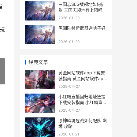
三国志SLG版领地如何扩
螳
张 三国志领地有上限吗
2026-01-29
鸣潮陆赫斯武器选啥子好
玩
2026-01-29
经典文章
黄金网站软件app下载安
装指南 黄金网站软件app
»
下载入口免费安装
2025-04-27
小红帽直播回归地址链接
下载安装指南 小红帽直播
回归地址链接怎么弄
2025-04-27
原神幽境危战如何配队 幽
境 攻略
2026-01-21