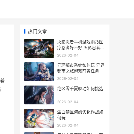
热门文章
火影忍者手机游戏雨乃医
疗忍者好不好 火影忍者手
机游戏排行榜
2026-02-04
异环都市系统如何玩 异界
都市之旅游戏前置任务
2026-02-04
着
绝区零千夏驱动如何挑选
医
2026-02-04
尘白禁区海姆优化作战如
何玩
2026-02-04