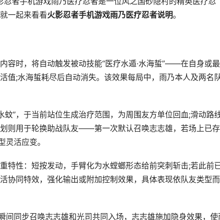
影忍者手机游戏雨乃医疗忍者是一位风之国砂隐村的精英医疗忍
就一起来看看
火影忍者手机游戏雨乃医疗忍者说明
。
时，将自动触发被动技能“医疗水遁·水海蜇”——在自身或最
活值;水海蜇耗尽后自动消失。该效果每局中，雨乃本人及两名
蚊”，于当前站位生成治疗范围，为周围友方单位回血;滑动路
划则用于轮换助战队友——第一次默认召唤志志雄，若场上已存
阵型灵活应变。
重特性：短按发动，手臂化为水螳螂形态给前突刺斩击;若此前
活协同特效，强化输出或附加控制效果，具体表现依队友类型而
瞬间同步召唤志志雄和光司共同入场，志志雄施加隐身效果，使