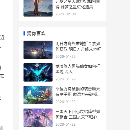
元梦之星天赋印记如何获
得 源梦之星进化道具
2026-02-03
猜你喜欢
近
明日方舟终末地折金票如
队
何获取 明日方舟终末地吧
2026-01-29
龙魂旅人黑猫仙女如何打
线
黑魂 龙人
在
2026-01-29
命运方舟破损的装备粉末
有啥子用 命运方舟破损的
已
金属碎片有什么用
2026-01-29
三国天下归心袁绍阵型如
何组合 三国之天下归心
2026-01-29
雨