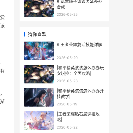
# 饥荒绳子该该怎么办办
合成
2026-05-25
爱
该
猜你喜欢
# 王者荣耀复活技能详解
2026-05-20
，
|和平精英该该怎么办办玩
有
安琪拉：全面攻略|
2026-05-23
|和平精英该该怎么办办开
，
挂教学|
渐
2026-05-19
|王者荣耀钻石局速推攻
略|
2026-05-22