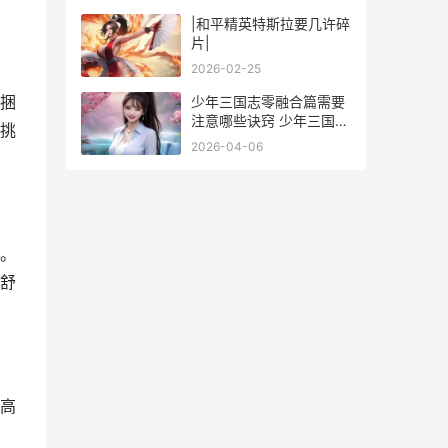
|和平精英特斯拉要几许碎
片|
2026-02-25
捆
少年三国志零融合篇需要
注意哪些诀窍 少年三国志
挑
零融合篇视频
2026-04-06
。
舒
高