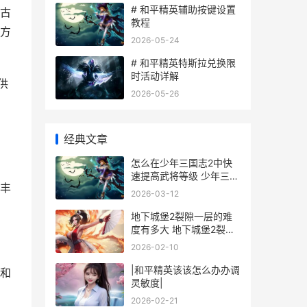
# 和平精英辅助按键设置
古
教程
方
2026-05-24
# 和平精英特斯拉兑换限
时活动详解
供
2026-05-26
经典文章
怎么在少年三国志2中快
速提高武将等级 少年三国
丰
怎么玩
2026-03-12
地下城堡2裂隙一层的难
度有多大 地下城堡2裂缝
传送点
2026-02-10
|和平精英该该怎么办办调
和
灵敏度|
2026-02-21