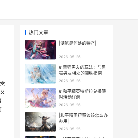
热门文章
|湖笔是何处的特产|
2026-05-26
# 黑猫男友的玩法：与黑
猫男友相处的趣味指南
2026-05-26
受
# 和平精英特斯拉兑换限
又
时活动详解
唐
2026-05-26
何
|和平精英扭蛋该该怎么办
办用|
2026-05-25