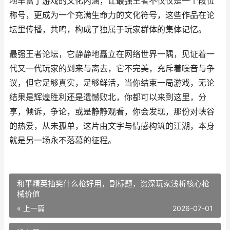
地丰富了游戏的文化内涵，让最强王者不仅仅是一个段位
称号，更成为一个充满生命力的文化符号，这些作品在论
坛里传播，共鸣，构成了独属于玩家群体的集体记忆。
最强王者论坛，它静静地矗立在网络世界一隅，见证着一
代又一代玩家的到来与离去，它不完美，充斥着噪音与争
议，但它足够真实，足够鲜活，当你结束一局游戏，无论
结果是辉煌胜利还是遗憾败北，你都可以来到这里，分
享，倾诉，争论，或是静静观看，你会发现，那份对峡谷
的热爱，从未孤单，这片由文字与情感构筑的江湖，本身
就是另一场永不落幕的征程。
和平精英抽奖什么枪好用，副标题，资深玩家浅析核心枪
械价值
« 上一篇
2026-07-01