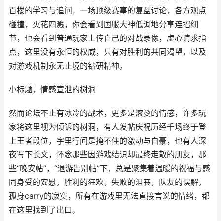
百楼的学习与追问，一场顶级赛事的复盘讨论，各方观点
碰撞，火花四溅，你会看到国服大神低调地分享连招细
节，也会看到普通玩家上传自己的对战录像，虚心请求指
点，这里没有永恒的权威，只有对胜利的共同渴望，以及
对游戏机制永无止境的钻研精神。
小标题，情感宣泄的树洞
然而论坛不止有冰冷的战术，更多是滚烫的情感，许多玩
家将这里视为倾诉的树洞，有人发帖庆祝历经千场终于登
上王者段位，字里行间是掩不住的激动与自豪，也有人深
夜写下长文，怀念那些因游戏结识却最终走散的朋友，那
些“晚安帖”，“退游告别帖”下，总是聚集着温暖的祝福与感
同身受的安慰，胜利的狂欢，失败的沮丧，队友的误解，
孤身carry的寂寞，所有在游戏里无法直接言说的情绪，都
在这里找到了出口。