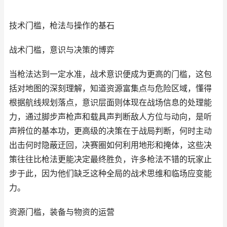
技术门槛，枪法与操作的基石
战术门槛，意识与决策的博弈
当枪法达到一定水准，战术意识便成为更高的门槛，这包
括对地图的深刻理解，知道资源富集点与危险区域，懂得
根据航线规划落点，意识层面则体现在战场信息的处理能
力，通过脚步声枪声和载具声判断敌人方位与动向，是听
声辨位的基本功，更高级的决策在于战局判断，何时主动
出击何时隐蔽迂回，决赛圈如何利用地形和掩体，这些决
策往往比枪法更能决定最终胜负，许多枪法不错的玩家止
步于此，因为他们缺乏这种全局的战术思维和临场应变能
力。
资源门槛，装备与物资的运营