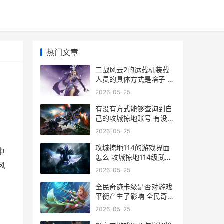
热门文章
二战风云2的运载机装载
人员的具体方式是啥子 二
战风云2的运输机如何运
2026-05-25
输步兵
有没有方式能够查询到自
己的攻城掠地账号 有没有
方式能够快速入睡
2026-05-25
攻城掠地114的游戏界面
中
怎么 攻城掠地114级武将
风
搭配
2026-05-25
全民奇迹卡级是否对游戏
平衡产生了影响 全民奇迹
快速升级攻略
2026-05-25