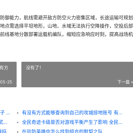
防御能力，航线需避开敌方防空火力密集区域，长途运输可规划
地点需选择平坦地形，山地、水域无法执行空降操作，空投后部
前线基地分散部署运载机编队，缩短应急响应时刻，提高战场机
有方
没有了！
-05-25
下一篇 
二战风云2的运载机装载人员的具体方式是啥子 二战风云2的运输机如何运输步兵
有没有方式能够查询到自己的攻城掠地账号 有没有方式能够快速入睡
攻城掠地114的游戏界面怎么 攻城掠地114级武将搭配
全民奇迹卡级是否对游戏平衡产生了影响 全民奇迹快速升级攻略
钱吗
在驻防英雄中怎么找到组合的默契之队