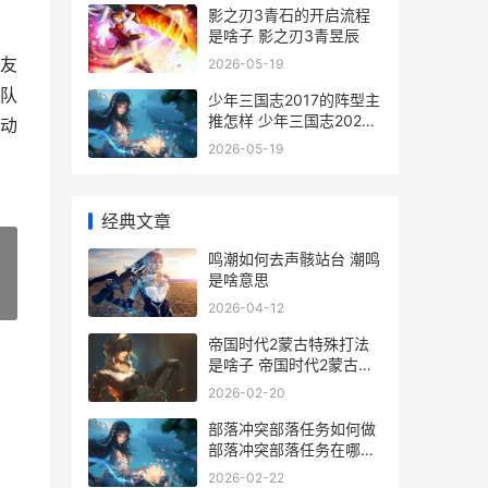
影之刃3青石的开启流程
是啥子 影之刃3青昱辰
友
2026-05-19
队
少年三国志2017的阵型主
推怎样 少年三国志2026
动
最新礼包领取方式
2026-05-19
经典文章
鸣潮如何去声骸站台 潮鸣
是啥意思
»
2026-04-12
帝国时代2蒙古特殊打法
是啥子 帝国时代2蒙古战
役
2026-02-20
部落冲突部落任务如何做
部落冲突部落任务在哪里
看
2026-02-22