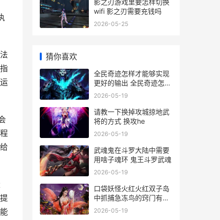
影之刃游戏里要怎样切换
wifi 影之刃需要充钱吗
执
2026-05-25
法
猜你喜欢
指
全民奇迹怎样才能够实现
运
更好的输出 全民奇迹怎么
赚人民币
2026-05-19
请教一下换掉攻城掠地武
会
将的方式 换攻he
程
2026-05-19
给
武魂鬼在斗罗大陆中需要
用啥子魂环 鬼王斗罗武魂
2026-05-19
量
口袋妖怪火红火红双子岛
提
中抓捕急冻鸟的窍门有哪
些 口袋妖怪火红火伊布多
2026-05-19
能
少级学火系技能