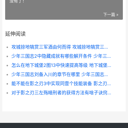
没有了！
下一篇 »
延伸阅读
攻城掠地犒赏三军酒由何而得 攻城掠地犒赏三军600酒
少年三国志2中隐藏成就有哪些解开条件 少年三国志2中所有皮肤上身后是什么效果
怎么在地下城堡2图13中快速提高等级 地下城堡怎么开地图
少年三国志刘备入川的章节在哪里 少年三国志刘备传完美通关
能不能在影之刃3中实现同壹个技能装备 影之刃玩法
对于影之刃三左殇暗刑者的获得方法有啥子诀窍 影之刃3手游左殇