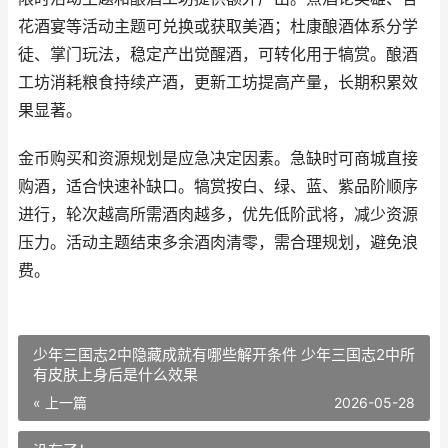
花酒宴等活动主题可兑换或获取美酒；杜康酿酒体系分学
徒、掌门玩法，稳定产出觉醒酒，可转化用于犒赏。酿酒
工坊消耗粮食持续产酒，更新工坊提高产量，长期积累效
果显著。
金币购买和资源规划是应急决定因素。急缺时可商城直接
购酒，适合快速补缺口。犒赏按白、绿、蓝、紫品阶顺序
进行，轮次越高所需酒肉越多，优先低阶武将，减少资源
压力。活动主题结束多余酒肉清零，需合理规划，避免浪
费。
少年三国志2中隐藏成就有哪些解开条件 少年三国志2中所
有皮肤上身后是什么效果
« 上一篇
2026-05-28