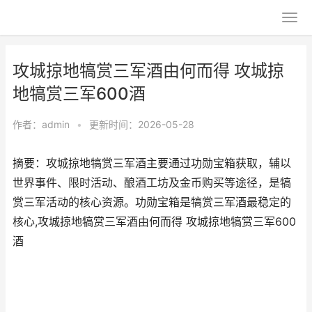
攻城掠地犒赏三军酒由何而得 攻城掠
地犒赏三军600酒
作者：
admin
•
更新时间：2026-05-28
摘要：攻城掠地犒赏三军酒主要通过功勋宝箱获取，辅以
世界事件、限时活动、酿酒工坊及金币购买等途径，是犒
赏三军活动的核心资源。功勋宝箱是犒赏三军酒最稳定的
核心,攻城掠地犒赏三军酒由何而得 攻城掠地犒赏三军600
酒