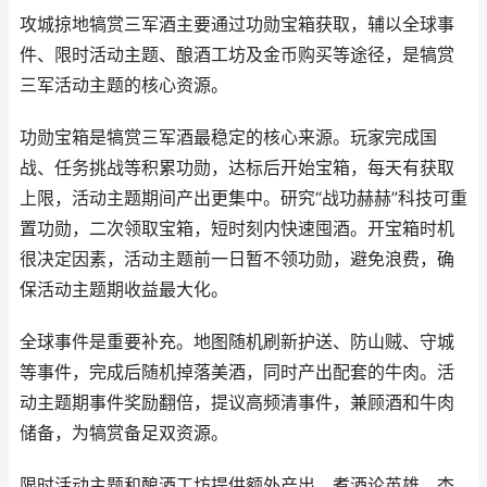
攻城掠地犒赏三军酒主要通过功勋宝箱获取，辅以全球事
件、限时活动主题、酿酒工坊及金币购买等途径，是犒赏
三军活动主题的核心资源。
功勋宝箱是犒赏三军酒最稳定的核心来源。玩家完成国
战、任务挑战等积累功勋，达标后开始宝箱，每天有获取
上限，活动主题期间产出更集中。研究“战功赫赫”科技可重
置功勋，二次领取宝箱，短时刻内快速囤酒。开宝箱时机
很决定因素，活动主题前一日暂不领功勋，避免浪费，确
保活动主题期收益最大化。
全球事件是重要补充。地图随机刷新护送、防山贼、守城
等事件，完成后随机掉落美酒，同时产出配套的牛肉。活
动主题期事件奖励翻倍，提议高频清事件，兼顾酒和牛肉
储备，为犒赏备足双资源。
限时活动主题和酿酒工坊提供额外产出。煮酒论英雄、杏