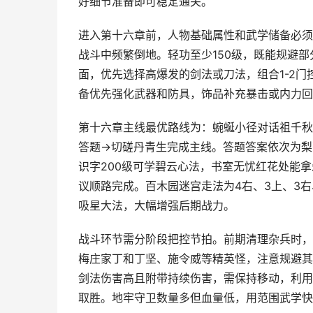
好细节准备即可稳定通关。
进入第十六章前，人物基础属性和武学储备必须
战斗中频繁倒地。轻功至少150级，既能规避
面，优先选择高爆发的剑法或刀法，组合1-2门
备优先强化武器和防具，饰品补充暴击或内力回
第十六章主线最优路线为：蜿蜒小径对话祖千秋
答题→切磋丹青生完成主线。答题答案依次为梨
识字200级可学碧云心法，书室无忧红花处能
议顺路完成。百木园迷宫走法为4右、3上、3
吸星大法，大幅增强后期战力。
战斗环节需分阶段把控节拍。前期清理杂兵时，
梅庄家丁和丁坚、施令威等精英怪，注意规避其
剑法伤害高且附带持续伤害，需保持移动，利用
取胜。地牢守卫数量多但血量低，用范围武学快