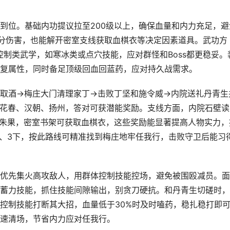
到位。基础内功提议拉至200级以上，确保血量和内力充足，避
部分伤害，也能解开密室支线获取血棋衣等决定因素道具。武功方
控制类武学，如寒冰类或点穴技能，应对群怪和Boss都更稳妥。
复属性，同时备足顶级回血回蓝药，应对持久战需求。
取酒→梅庄大门清理家丁→击败丁坚和施令威→内院送礼丹青生
花春、汉朝、扬州，答对可获潜能奖励。支线方面，内院石壁读
拿朱果，密室书架可获取血棋衣，这些奖励能显著提高人物实力，
右、3下，按此路线可精准找到梅庄地牢任我行，击败守卫后能习
优先集火高攻敌人，用群体控制技能控场，避免被围殴减员。面
蓄力技能，抓住技能间隙输出，别贪刀硬抗。和丹青生切磋时，
控制技能打断其大招，血量低于30%时及时嗑药，稳扎稳打即
速清场，节省内力应对任我行。