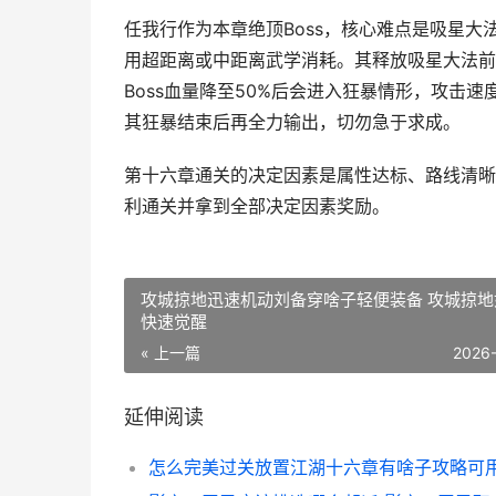
任我行作为本章绝顶Boss，核心难点是吸星
用超距离或中距离武学消耗。其释放吸星大法前
Boss血量降至50%后会进入狂暴情形，攻击
其狂暴结束后再全力输出，切勿急于求成。
第十六章通关的决定因素是属性达标、路线清晰
利通关并拿到全部决定因素奖励。
攻城掠地迅速机动刘备穿啥子轻便装备 攻城掠地
快速觉醒
« 上一篇
2026
延伸阅读
怎么完美过关放置江湖十六章有啥子攻略可