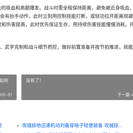
大法的吸血和高额爆发。战斗时需全程保持距离，避免被近身吸血
会有抬手动作，此时立刻用控制技能打断，或轻功拉开距离规避
速度和伤害提高，此时优先保证生存，用持续伤害技能慢慢消耗，
、武学克制和战斗细节把控，做好前置准备并按节拍推进，就能
如何
没有了！
-05-31
下一篇 
用
攻城掠地迅速机动刘备穿啥子轻便装备 攻城掠地如何快速觉醒