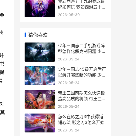
梦幻西游五十九的养成系
统如何玩 梦幻西游五十九
级的玩家都干什么
免
2026-05-30
装
猜你喜欢
少年三国志二手机游戏阵
型怎样化解克制问题 少年
并
三国志2v8能卖多少钱
2026-05-24
书
少年三国志45级开启后可
提
以解开哪些新的功能 少年
得
三国志45级开启什么功能
2026-05-24
帝王三国前期怎么快速锻
造高品质的将领 帝王三国
对
平民玩法
2026-05-24
其
怎么在影之刃3中获得锤
可
锤心法 影之刃3怎么开始
2026-05-24