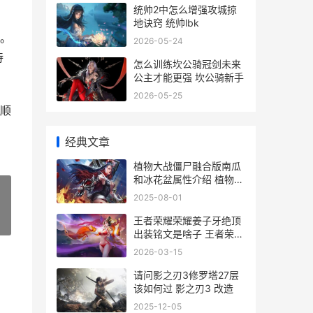
统帅2中怎么增强攻城掠
，
地诀窍 统帅lbk
。
2026-05-24
待
怎么训练坎公骑冠剑未来
公主才能更强 坎公骑新手
2026-05-25
顺
经典文章
植物大战僵尸融合版南瓜
和冰花盆属性介绍 植物大
战僵尸融合版2.6.1
2025-08-01
王者荣耀荣耀姜子牙绝顶
»
出装铭文是啥子 王者荣耀
江
2026-03-15
请问影之刃3修罗塔27层
该如何过 影之刃3 改造
2025-12-05