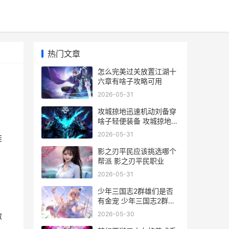
热门文章
怎么完美过关放置江湖十
六章有啥子攻略可用
2026-05-31
攻城掠地迅速机动刘备穿
啥子轻便装备 攻城掠地如
何快速觉醒
2026-05-31
推
影之刃平民应该挑选哪个
帮派 影之刃平民职业
2026-05-31
少年三国志2群雄们是否
有金宠 少年三国志2群雄
阵容
2026-05-30
做