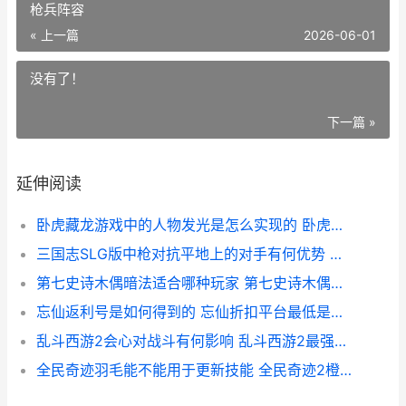
枪兵阵容
« 上一篇
2026-06-01
没有了！
下一篇 »
延伸阅读
卧虎藏龙游戏中的人物发光是怎么实现的 卧虎藏龙道具分析
三国志SLG版中枪对抗平地上的对手有何优势 三国志最强枪兵阵容
第七史诗木偶暗法适合哪种玩家 第七史诗木偶暗法
忘仙返利号是如何得到的 忘仙折扣平台最低是哪个
乱斗西游2会心对战斗有何影响 乱斗西游2最强阵容搭配技巧详细解析
全民奇迹羽毛能不能用于更新技能 全民奇迹2橙色羽毛分解