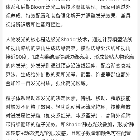
体系和后期Bloom泛光三层技术叠加实现，玩家可通过外
观养成、特效配置和装备强化解开并调整发光效果，兼具
视觉辨识度和性能可控性。
人物发光的核心是边缘光Shader技术，通过计算模型法线
和视角路线的夹角生成边缘高亮。模型边缘处法线和视角
接近90度，1减点乘结局得到边缘亮度，形成紧贴人物轮廓
的内发光；外发光则通过顶点沿法线延伸，配合渐变衰减
算法，生成给外扩散的柔和光晕，武器、饰品等部位额外
叠加唯一自发光材质，强化高光区域。
粒子体系是动态发光的决定因素，待机、移动、释放技能
时触发不同粒子效果。轻功跑动带起流光拖尾，技能释放
时迸发属性光粒（如火系红光、冰系蓝光），高阶外观附
带持续循环的粒子光效，和Shader静态光效叠加，形成“静
态轮廓+动态流光”的层次感，且粒子数量和颜色可在配置