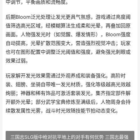
中调节，平衡画质和流畅度。
后期Bloom泛光处理让发光更具气氛感，游戏通过亮度阈
值筛选高光区域，经模糊算法生成柔和光晕，再叠加回原
画面。人物强发光时（如觉醒、爆发情形），Bloom强度
自动提高，光晕扩散范围变大，营造强烈视觉冲击；玩家
也可在图形配置中调整泛光阈值和强度，避免强光刺眼或
效果过弱。
玩家解开发光效果需通过外观养成和装备强化。高阶时
装、翅膀、坐骑自带唯一发光材质，强化等级越高光效越
绚丽；神器和稀有饰品可激活套装发光，集齐指定部件解
开额外光晕；部分武学宝典修炼至满级后，人物周身会持
续散发属性光雾，战斗时光效随技能节拍动态变化。
三国志SLG版中枪对抗平地上的对手有何优势 三国志最强