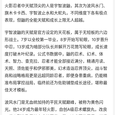
火影忍者中天赋顶尖的人是宇智波鼬，其次为波风水门、
旗木卡卡西、宇智波止水和大蛇丸，不同维度下各有极点
表现，但鼬的全能天赋和成长上限无人超越。
宇智波鼬的天赋是官方设定的天花板，属于无短板的六边
形战士。7岁以全校第一毕业，8岁开始写轮眼，10岁晋升
中忍，13岁成为暗部分队长并解开万花筒写轮眼，成长速
度打破木叶纪录。公式书数据中，鼬的忍术、幻术、体
术、智力、查克拉、忍者才能全部接近满分，精通月读、
天照、须佐能乎和伊邪那美，幻术造诣忍界顶尖，战斗智
商和战略格局更是远超同龄忍者，即便身患重病，仍能精
准布局掌控战局，临终前还为佐助铺垫成长途径，堪称最
佳天才模板。
波风水门是无血统加持的平民天赋巅峰，被称为黄色闪
光。他24岁成为最年轻火影，自创A级忍术螺旋丸，改良