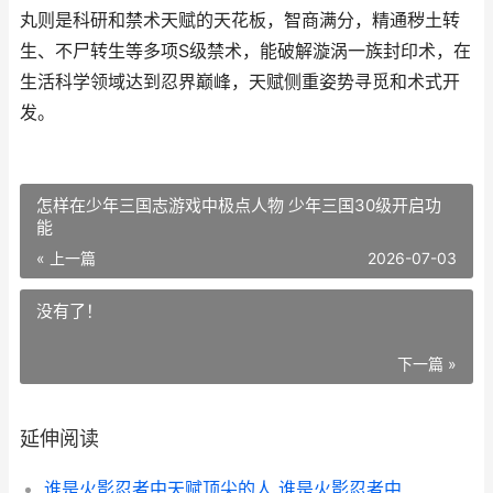
丸则是科研和禁术天赋的天花板，智商满分，精通秽土转
生、不尸转生等多项S级禁术，能破解漩涡一族封印术，在
生活科学领域达到忍界巅峰，天赋侧重姿势寻觅和术式开
发。
怎样在少年三国志游戏中极点人物 少年三国30级开启功
能
« 上一篇
2026-07-03
没有了！
下一篇 »
延伸阅读
谁是火影忍者中天赋顶尖的人 谁是火影忍者中唯一的女主