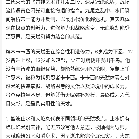
二代火影的飞雷神之术并开发二段，速度冠绝忍界，战场
流传遇黄色闪光可直接撤退的指令。九尾之乱中，水门瞬
间解析带土能力并反制，以最小代价化解危机，其天赋体
现在极点的创新力、进修能力和战略应变，无血脉却能登
顶忍界，是天赋和努力结合的典范。
旗木卡卡西的天赋重在综合性和进修力，6岁成为下忍，12
岁晋升上忍，13岁加入暗部，少年时期便开发出千鸟。他
没有宇智波的血继优势，却能熟练运用写轮眼，复制上千
种忍术，被称为拷贝忍者卡卡西。卡卡西的天赋体现在对
忍术的快速掌握、战略思考的灵活以及逆境中的成长力，
虽查克拉量不足，但能凭借天赋弥补短板，最终成为六代
目火影，是最具实用性的天才。
宇智波止水和大蛇丸代表不同领域的天赋极点。止水拥有
绝顶幻术别天神，能无声改写他人意志，被鼬视为导师，
天赋偏给幻术和瞬身术，因早逝未能完全展现实力。大蛇