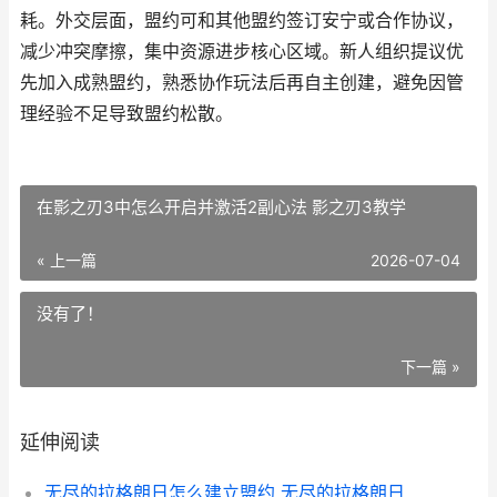
耗。外交层面，盟约可和其他盟约签订安宁或合作协议，
减少冲突摩擦，集中资源进步核心区域。新人组织提议优
先加入成熟盟约，熟悉协作玩法后再自主创建，避免因管
理经验不足导致盟约松散。
在影之刃3中怎么开启并激活2副心法 影之刃3教学
« 上一篇
2026-07-04
没有了！
下一篇 »
延伸阅读
无尽的拉格朗日怎么建立盟约 无尽的拉格朗日官网